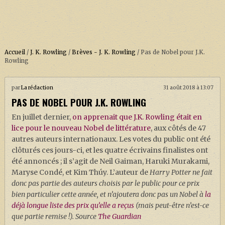
Accueil
/
J. K. Rowling
/
Brèves - J. K. Rowling
/
Pas de Nobel pour J.K.
Rowling
ACCUEIL
par
La rédaction
31 août 2018 à 13:07
PAS DE NOBEL POUR J.K. ROWLING
À PROPOS
En juillet dernier,
on apprenait que J.K. Rowling était en
SOUTENEZ-NOUS !
lice pour le nouveau Nobel de littérature
, aux côtés de 47
autres auteurs internationaux. Les votes du public ont été
clôturés ces jours-ci, et les quatre écrivains finalistes ont
LA SÉRIE HARRY POTTER (REBOOT)
été annoncés ; il s’agit de Neil Gaiman, Haruki Murakami,
Maryse Condé, et Kim Thúy. L’auteur de
Harry
Potter ne fait
HARRY POTTER : LIVRES
donc pas partie des auteurs choisis par le public pour ce prix
BIOPICS DE HARRY POTTER
bien particulier cette année, et n’ajoutera donc pas un Nobel à
la
déjà longue liste des prix qu’elle a reçus
(mais peut-être n’est-ce
LES ANIMAUX FANTASTIQUES
que partie remise !). Source
The Guardian