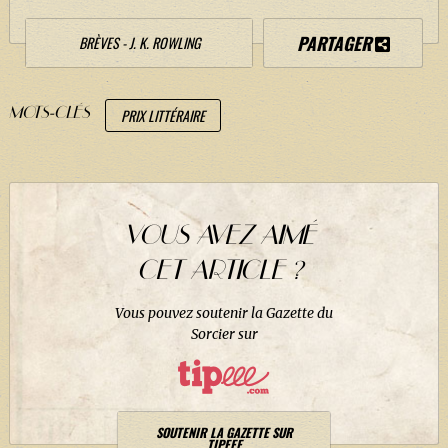
J. K. ROWLING
PARTAGER
BRÈVES - J. K. ROWLING
ARTISANAT MOLDU
FANDOM
MOTS-CLÉS
PRIX LITTÉRAIRE
CULTURE
PODCASTS
LES GRANDS ARTICLES DE LA GAZETTE
DOSSIERS
VOUS AVEZ AIMÉ
JEUX
CET ARTICLE ?
Vous pouvez soutenir la Gazette du
Sorcier sur
SOUTENIR LA GAZETTE SUR
TIPEEE