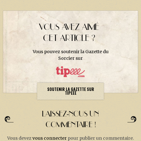
J. K. ROWLING
ARTISANAT MOLDU
FANDOM
VOUS AVEZ AIMÉ
CULTURE
CET ARTICLE ?
PODCASTS
Vous pouvez soutenir la Gazette du
Sorcier sur
LES GRANDS ARTICLES DE LA GAZETTE
DOSSIERS
JEUX
SOUTENIR LA GAZETTE SUR
TIPEEE
LAISSEZ-NOUS UN
COMMENTAIRE !
Vous devez
vous connecter
pour publier un commentaire.