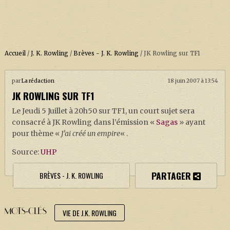
Accueil
/
J. K. Rowling
/
Brèves - J. K. Rowling
/
JK Rowling sur TF1
par
La rédaction
18 juin 2007 à 13:54
ACCUEIL
JK ROWLING SUR TF1
À PROPOS
Le Jeudi 5 Juillet à 20h50 sur TF1, un court sujet sera
SOUTENEZ-NOUS !
consacré à JK Rowling dans l’émission «
Sagas
» ayant
pour thème «
J’ai créé un empire
« .
Source:
UHP
LA SÉRIE HARRY POTTER (REBOOT)
PARTAGER
BRÈVES - J. K. ROWLING
HARRY POTTER : LIVRES
BIOPICS DE HARRY POTTER
MOTS-CLÉS
VIE DE J.K. ROWLING
LES ANIMAUX FANTASTIQUES