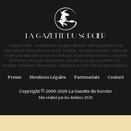
LA GAZETTE DU SORCIER
« Harry Potter » et toutes les marques dérivées sont la propriété et le
copyright de Warner Bros et de J.K. Rowling. Les autres marques citées sur
ce site sont déposées par les sociétés qui en sont propriétaires. La Gazette
du Sorcier est un site de fans non-officiel, en aucun cas affilié à J.K.
Rowling, Scholastic, Bloomsbury, Gallimard ou Time Warner Entertainment.
Presse
Mentions Légales
Partenariats
Contact
Copyright © 2000-2026 La Gazette du Sorcier
Site réalisé par les
Ateliers 2020