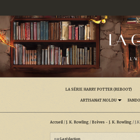
LA 
L'AC
LA SÉRIE HARRY POTTER (REBOOT)
ARTISANAT MOLDU
FAND
Accueil
/
J. K. Rowling
/
Brèves - J. K. Rowling
/
J.
par
La rédaction