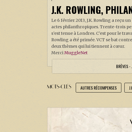
J.K. ROWLING, PHIL
Le 6 février 2013, J.K. Rowling a reçu un
actes philanthropiques. Trente-trois pe
s’est tenue à Londres. C’est pour le tra
Rowling a été primée. VCT se bat contre
deux thèmes qui lui tiennent à cœur.
Merci
MuggleNet
BRÈVES - 
MOTS-CLÉS
AUTRES RÉCOMPENSES
J