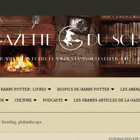
GAZETTE
DU SOR
TUALITÉ HARRY POTTER ET ANIMAUX FANTASTIQUES DEPUIS JUILLET 2
HARRY POTTER : LIVRES
BIOPICS DE HARRY POTTER
LES ANIM
OM
CULTURE
PODCASTS
LES GRANDS ARTICLES DE LA GAZ
K. Rowling, philanthrope
07 février 2013 à 19