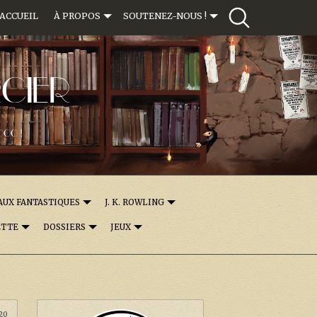
ACCUEIL
À PROPOS
SOUTENEZ-NOUS !
CIER
000 !
AUX FANTASTIQUES
J. K. ROWLING
ETTE
DOSSIERS
JEUX
:20