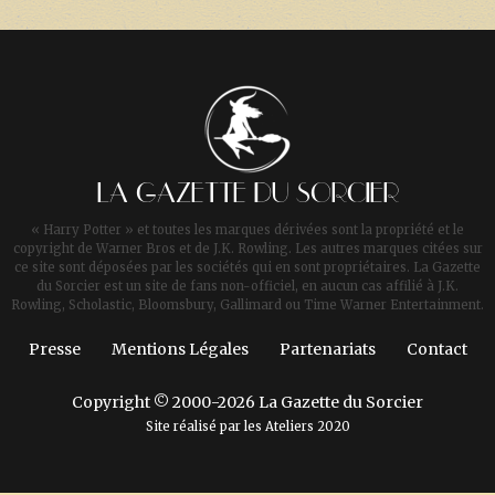
LA GAZETTE DU SORCIER
« Harry Potter » et toutes les marques dérivées sont la propriété et le
copyright de Warner Bros et de J.K. Rowling. Les autres marques citées sur
ce site sont déposées par les sociétés qui en sont propriétaires. La Gazette
du Sorcier est un site de fans non-officiel, en aucun cas affilié à J.K.
Rowling, Scholastic, Bloomsbury, Gallimard ou Time Warner Entertainment.
Presse
Mentions Légales
Partenariats
Contact
Copyright © 2000-2026 La Gazette du Sorcier
Site réalisé par les
Ateliers 2020