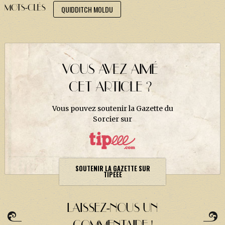
J. K. ROWLING
MOTS-CLÉS
QUIDDITCH MOLDU
ARTISANAT MOLDU
FANDOM
CULTURE
VOUS AVEZ AIMÉ
PODCASTS
CET ARTICLE ?
LES GRANDS ARTICLES DE LA GAZETTE
Vous pouvez soutenir la Gazette du
DOSSIERS
Sorcier sur
JEUX
SOUTENIR LA GAZETTE SUR
TIPEEE
LAISSEZ-NOUS UN