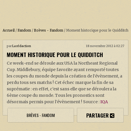
Accueil
/
Fandom
/
Brèves - Fandom
/
Moment historique pour le Quidditch
par
La rédaction
18 novembre 2012 à 02:27
ACCUEIL
MOMENT HISTORIQUE POUR LE QUIDDITCH
À PROPOS
Ce week-end se déroule aux USA la Northeast Regional
SOUTENEZ-NOUS !
Cup. Middlebury, équipe favorite ayant remporté toutes
les coupes du monde depuis la création de l’évènement, a
perdu tous ses matchs ! Cet échec marque la fin de sa
suprématie : en effet, c’est sans elle que se déroulera la
LA SÉRIE HARRY POTTER (REBOOT)
6ème coupe du monde. Tous les pronostics sont
désormais permis pour l’évènement ! Source :
IQA
HARRY POTTER : LIVRES
BIOPICS DE HARRY POTTER
PARTAGER
BRÈVES - FANDOM
LES ANIMAUX FANTASTIQUES