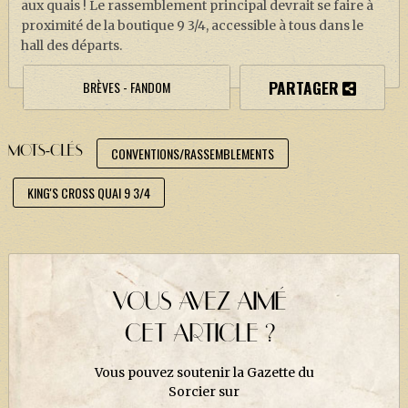
aux quais ! Le rassemblement principal devrait se faire à
J. K. ROWLING
proximité de la boutique 9 3/4, accessible à tous dans le
ARTISANAT MOLDU
hall des départs.
FANDOM
PARTAGER
BRÈVES - FANDOM
CULTURE
PODCASTS
MOTS-CLÉS
CONVENTIONS/RASSEMBLEMENTS
LES GRANDS ARTICLES DE LA GAZETTE
KING'S CROSS QUAI 9 3/4
DOSSIERS
JEUX
VOUS AVEZ AIMÉ
CET ARTICLE ?
Vous pouvez soutenir la Gazette du
Sorcier sur