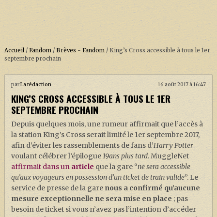
Accueil
/
Fandom
/
Brèves - Fandom
/
King’s Cross accessible à tous le 1er
septembre prochain
ACCUEIL
par
La rédaction
16 août 2017 à 16:47
KING’S CROSS ACCESSIBLE À TOUS LE 1ER
À PROPOS
SEPTEMBRE PROCHAIN
SOUTENEZ-NOUS !
Depuis quelques mois, une rumeur affirmait que l’accès à
la station King’s Cross serait limité le 1er septembre 2017,
afin d’éviter les rassemblements de fans d’
Harry Potter
LA SÉRIE HARRY POTTER (REBOOT)
voulant célébrer l’épilogue
19ans plus tard
. MuggleNet
affirmait dans un
article
que la gare “
ne sera accessible
HARRY POTTER : LIVRES
qu’aux voyageurs en possession d’un ticket de train valide
”. Le
BIOPICS DE HARRY POTTER
service de presse de la gare
nous a confirmé qu’aucune
mesure exceptionnelle ne sera mise en place
; pas
LES ANIMAUX FANTASTIQUES
besoin de ticket si vous n’avez pas l’intention d’accéder