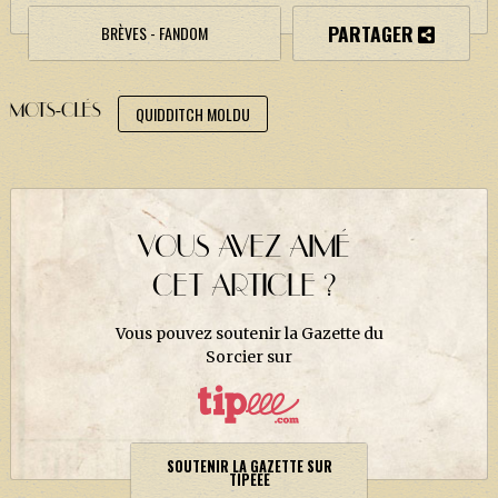
J. K. ROWLING
PARTAGER
BRÈVES - FANDOM
ARTISANAT MOLDU
FANDOM
MOTS-CLÉS
QUIDDITCH MOLDU
CULTURE
PODCASTS
LES GRANDS ARTICLES DE LA GAZETTE
VOUS AVEZ AIMÉ
DOSSIERS
CET ARTICLE ?
JEUX
Vous pouvez soutenir la Gazette du
Sorcier sur
SOUTENIR LA GAZETTE SUR
TIPEEE