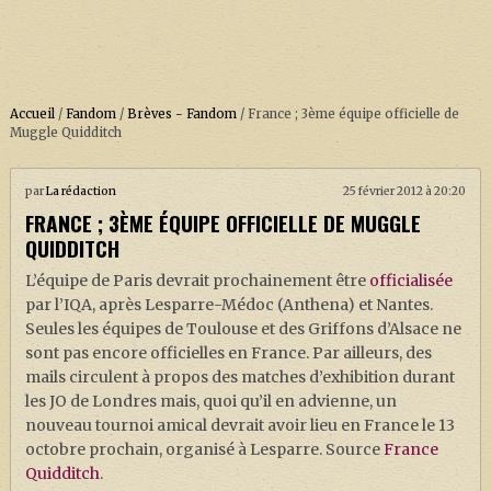
Accueil
/
Fandom
/
Brèves - Fandom
/
France ; 3ème équipe officielle de
Muggle Quidditch
ACCUEIL
par
La rédaction
25 février 2012 à 20:20
FRANCE ; 3ÈME ÉQUIPE OFFICIELLE DE MUGGLE
À PROPOS
QUIDDITCH
SOUTENEZ-NOUS !
L’équipe de Paris devrait prochainement être
officialisée
par l’IQA, après Lesparre-Médoc (Anthena) et Nantes.
Seules les équipes de Toulouse et des Griffons d’Alsace ne
LA SÉRIE HARRY POTTER (REBOOT)
sont pas encore officielles en France. Par ailleurs, des
mails circulent à propos des matches d’exhibition durant
HARRY POTTER : LIVRES
les JO de Londres mais, quoi qu’il en advienne, un
BIOPICS DE HARRY POTTER
nouveau tournoi amical devrait avoir lieu en France le 13
octobre prochain, organisé à Lesparre. Source
France
LES ANIMAUX FANTASTIQUES
Quidditch
.