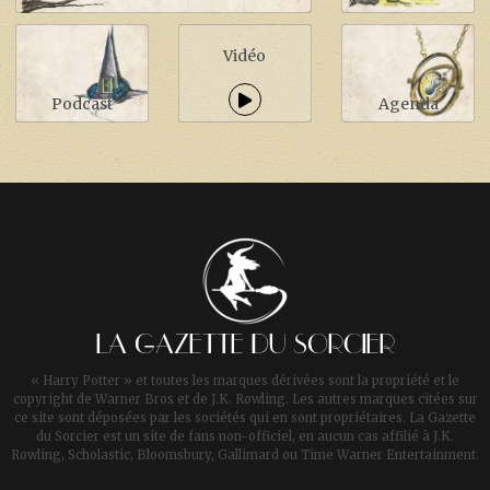
Vidéo
Podcast
Agenda
LA GAZETTE DU SORCIER
« Harry Potter » et toutes les marques dérivées sont la propriété et le
copyright de Warner Bros et de J.K. Rowling. Les autres marques citées sur
ce site sont déposées par les sociétés qui en sont propriétaires. La Gazette
du Sorcier est un site de fans non-officiel, en aucun cas affilié à J.K.
Rowling, Scholastic, Bloomsbury, Gallimard ou Time Warner Entertainment.