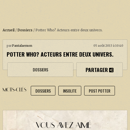
Accueil
/
Dossiers
/
Potter Who? Acteurs entre deux univers.
par
Pantalaemon
05 août 2013 à 10:40
ACCUEIL
POTTER WHO? ACTEURS ENTRE DEUX UNIVERS.
À PROPOS
SOUTENEZ-NOUS !
PARTAGER
DOSSIERS
MOTS-CLÉS
DOSSIERS
INSOLITE
POST POTTER
LA SÉRIE HARRY POTTER (REBOOT)
HARRY POTTER : LIVRES
BIOPICS DE HARRY POTTER
LES ANIMAUX FANTASTIQUES
VOUS AVEZ AIMÉ