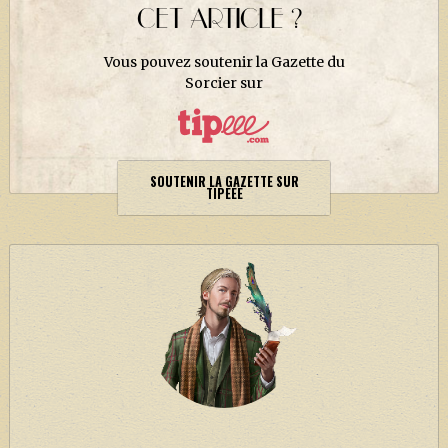
J. K. ROWLING
CET ARTICLE ?
ARTISANAT MOLDU
Vous pouvez soutenir la Gazette du
FANDOM
Sorcier sur
CULTURE
PODCASTS
SOUTENIR LA GAZETTE SUR
LES GRANDS ARTICLES DE LA GAZETTE
TIPEEE
DOSSIERS
JEUX