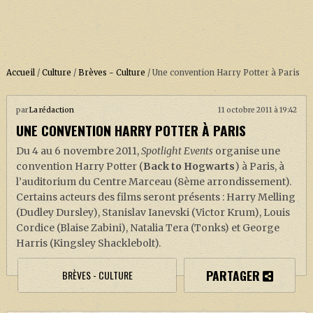
Accueil
/
Culture
/
Brèves - Culture
/
Une convention Harry Potter à Paris
par
La rédaction
11 octobre 2011 à 19:42
ACCUEIL
UNE CONVENTION HARRY POTTER À PARIS
À PROPOS
Du 4 au 6 novembre 2011,
Spotlight Events
organise une
SOUTENEZ-NOUS !
convention Harry Potter (
Back to Hogwarts
) à Paris, à
l’auditorium du Centre Marceau (8ème arrondissement).
Certains acteurs des films seront présents : Harry Melling
(Dudley Dursley), Stanislav Ianevski (Victor Krum), Louis
LA SÉRIE HARRY POTTER (REBOOT)
Cordice (Blaise Zabini), Natalia Tera (Tonks) et George
Harris (Kingsley Shacklebolt).
HARRY POTTER : LIVRES
BIOPICS DE HARRY POTTER
PARTAGER
BRÈVES - CULTURE
LES ANIMAUX FANTASTIQUES