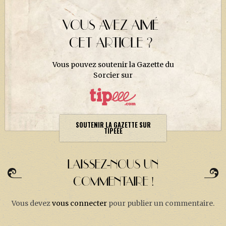
J. K. ROWLING
ARTISANAT MOLDU
VOUS AVEZ AIMÉ
CET ARTICLE ?
FANDOM
CULTURE
Vous pouvez soutenir la Gazette du
Sorcier sur
PODCASTS
LES GRANDS ARTICLES DE LA GAZETTE
DOSSIERS
SOUTENIR LA GAZETTE SUR
TIPEEE
JEUX
LAISSEZ-NOUS UN
COMMENTAIRE !
Vous devez
vous connecter
pour publier un commentaire.