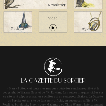
Newsletter
Vidéo
Podcast
Agenda
LA GAZETTE DU SORCIER
« Harry Potter » et toutes les marques dérivées sont la propriété et le
copyright de Warner Bros et de J.K. Rowling. Les autres marques citées sur
ce site sont déposées par les sociétés qui en sont propriétaires. La Gazette
du Sorcier est un site de fans non-officiel, en aucun cas affilié à J.K.
Rowling, Scholastic, Bloomsbury, Gallimard ou Time Warner Entertainment.