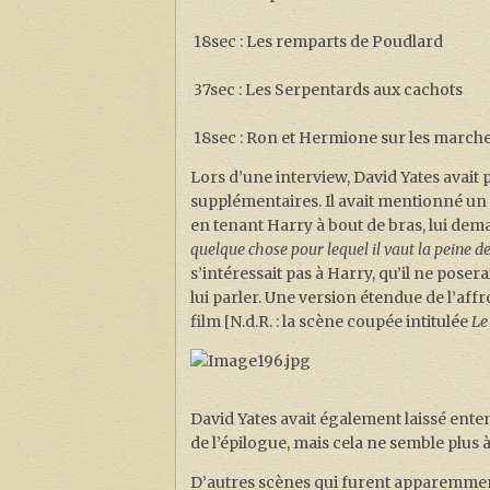
18sec : Les remparts de Poudlard
37sec : Les Serpentards aux cachots
18sec : Ron et Hermione sur les marche
Lors d’une interview, David Yates avait
supplémentaires. Il avait mentionné un 
en tenant Harry à bout de bras, lui dem
quelque chose pour lequel il vaut la peine de
s’intéressait pas à Harry, qu’il ne posera
lui parler. Une version étendue de l’a
film [N.d.R. : la scène coupée intitulée
Le
David Yates avait également laissé ente
de l’épilogue, mais cela ne semble plus à
D’autres scènes qui furent apparemment