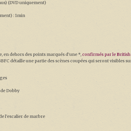
bonus) (DVD uniquement)
ment) : 1min
iste, en dehors des points marqués d’une *,
confirmés par le
B
ritish
BFC détaille une partie des scènes coupées qui seront visibles su
ages
e de Dobby
de l’escalier de marbre