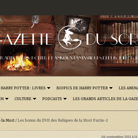
GAZETTE
DU SOR
TUALITÉ HARRY POTTER ET ANIMAUX FANTASTIQUES DEPUIS JUILLET 2
HARRY POTTER : LIVRES
BIOPICS DE HARRY POTTER
LES ANIM
OM
CULTURE
PODCASTS
LES GRANDS ARTICLES DE LA GAZ
e la Mort
/
Les bonus du DVD des Reliques de la Mort Partie-2
06 septembre 2011 à 11