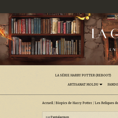
LA 
L'AC
LA SÉRIE HARRY POTTER (REBOOT)
ARTISANAT MOLDU
FAND
Accueil
/
Biopics de Harry Potter
/
Les Reliques d
par
Pantalaemon