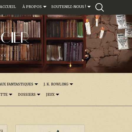
ACCUEIL
À PROPOS
SOUTENEZ-NOUS !
CIER
000 !
AUX FANTASTIQUES
J. K. ROWLING
ETTE
DOSSIERS
JEUX
:51