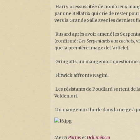
Harry «ressuscité» de nombreux mangemo
par une Bellatrix qui crie de rester po
vers la Grande Salle avec les derniers 
Rusard après avoir amené les Serpenta
(confirmé :
Les Serpentards aux cachots
, 
que la première image de l’article).
Gringotts, un mangemort questionne un g
Flitwick affronte Nagini.
Les résistants de Poudlard sortent de la
Voldemort.
Un mangemort hurle dans la neige à p
Merci
Portus
et
Oclumência