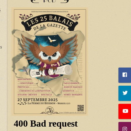
PUB
é
es