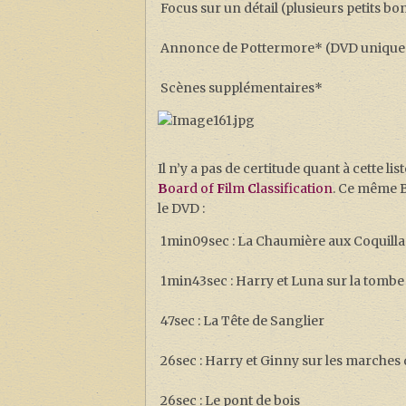
Focus sur un détail (plusieurs petits 
Annonce de Pottermore* (DVD unique
Scènes supplémentaires*
Il n’y a pas de certitude quant à cette l
B
oard of
F
ilm
C
lassification
. Ce même B
le DVD :
1min09sec : La Chaumière aux Coquill
1min43sec : Harry et Luna sur la tomb
47sec : La Tête de Sanglier
26sec : Harry et Ginny sur les marches 
26sec : Le pont de bois