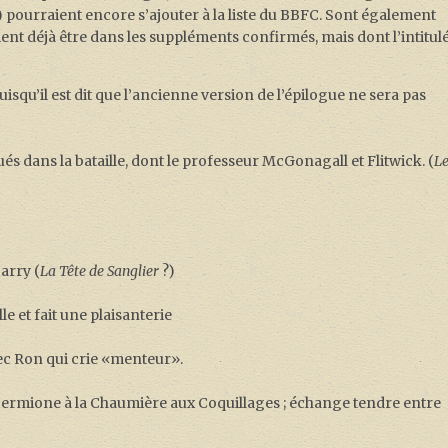
 pourraient encore s’ajouter à la liste du BBFC. Sont également
ient déjà être dans les suppléments confirmés, mais dont l’intitul
isqu’il est dit que l’ancienne version de l’épilogue ne sera pas
s dans la bataille, dont le professeur McGonagall et Flitwick. (
L
arry (
La Tête de Sanglier
?)
e et fait une plaisanterie
c Ron qui crie «menteur».
rmione à la Chaumière aux Coquillages ; échange tendre entre
)