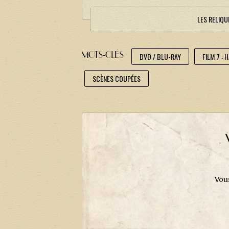
LES RELIQU
MOTS-CLÉS
DVD / BLU-RAY
FILM 7 :
SCÈNES COUPÉES
Vou