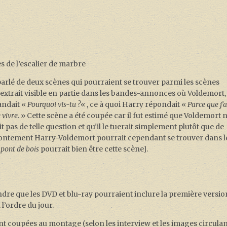
s de l’escalier de marbre
 parlé de deux scènes qui pourraient se trouver parmi les scènes
extrait visible en partie dans les bandes-annonces où Voldemort,
andait «
Pourquoi vis-tu ?
« , ce à quoi Harry répondait «
Parce que j’a
 vivre.
» Cette scène a été coupée car il fut estimé que Voldemort 
it pas de telle question et qu’il le tuerait simplement plutôt que de
ffrontement Harry-Voldemort pourrait cependant se trouver dans l
 pont de bois
pourrait bien être cette scène].
ndre que les DVD et blu-ray pourraient inclure la première versio
 l’ordre du jour.
 coupées au montage (selon les interview et les images circulan