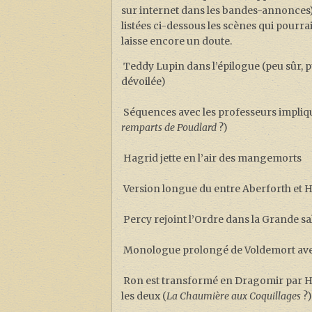
sur internet dans les bandes-annonces)
listées ci-dessous les scènes qui pourra
laisse encore un doute.
Teddy Lupin dans l’épilogue (peu sûr, pu
dévoilée)
Séquences avec les professeurs impliqué
remparts de Poudlard
?)
Hagrid jette en l’air des mangemorts
Version longue du entre Aberforth et H
Percy rejoint l’Ordre dans la Grande sall
Monologue prolongé de Voldemort ave
Ron est transformé en Dragomir par He
les deux (
La Chaumière aux Coquillages
?