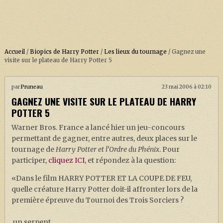
Accueil
/
Biopics de Harry Potter
/
Les lieux du tournage
/
Gagnez une
visite sur le plateau de Harry Potter 5
ACCUEIL
par
Pruneau
23 mai 2006 à 02:10
GAGNEZ UNE VISITE SUR LE PLATEAU DE HARRY
À PROPOS
POTTER 5
SOUTENEZ-NOUS !
Warner Bros. France a lancé hier un jeu-concours
permettant de gagner, entre autres, deux places sur le
tournage de
Harry Potter et l’Ordre du Phénix
. Pour
LA SÉRIE HARRY POTTER (REBOOT)
participer,
cliquez ICI
, et répondez à la question:
HARRY POTTER : LIVRES
«Dans le film HARRY POTTER ET LA COUPE DE FEU,
quelle créature Harry Potter doit-il affronter lors de la
BIOPICS DE HARRY POTTER
première épreuve du Tournoi des Trois Sorciers ?
LES ANIMAUX FANTASTIQUES
un serpent