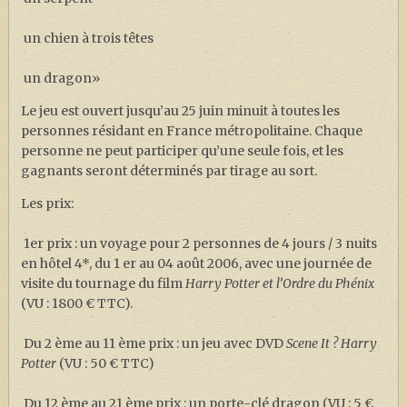
J. K. ROWLING
un chien à trois têtes
ARTISANAT MOLDU
FANDOM
un dragon»
CULTURE
Le jeu est ouvert jusqu’au 25 juin minuit à toutes les
personnes résidant en France métropolitaine. Chaque
PODCASTS
personne ne peut participer qu’une seule fois, et les
LES GRANDS ARTICLES DE LA GAZETTE
gagnants seront déterminés par tirage au sort.
DOSSIERS
Les prix:
JEUX
1er prix : un voyage pour 2 personnes de 4 jours / 3 nuits
en hôtel 4*, du 1 er au 04 août 2006, avec une journée de
visite du tournage du film
Harry Potter et l’Ordre du Phénix
(VU : 1800 € TTC).
Du 2 ème au 11 ème prix : un jeu avec DVD
Scene It ? Harry
Potter
(VU : 50 € TTC)
Du 12 ème au 21 ème prix : un porte-clé dragon (VU : 5 €