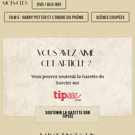
J. K. ROWLING
MOTS-CLÉS
DVD / BLU-RAY
ARTISANAT MOLDU
FILM 5 : HARRY POTTER ET L'ORDRE DU PHÉNIX
SCÈNES COUPÉES
FANDOM
CULTURE
PODCASTS
VOUS AVEZ AIMÉ
LES GRANDS ARTICLES DE LA GAZETTE
CET ARTICLE ?
DOSSIERS
Vous pouvez soutenir la Gazette du
JEUX
Sorcier sur
SOUTENIR LA GAZETTE SUR
TIPEEE