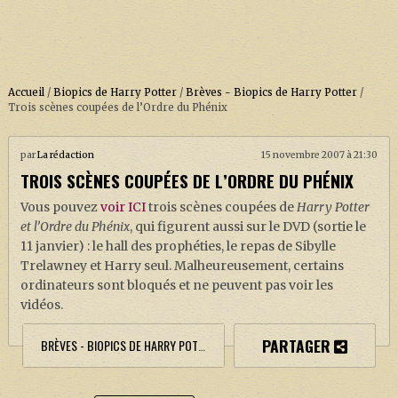
Accueil
/
Biopics de Harry Potter
/
Brèves - Biopics de Harry Potter
/
Trois scènes coupées de l’Ordre du Phénix
ACCUEIL
par
La rédaction
15 novembre 2007 à 21:30
TROIS SCÈNES COUPÉES DE L’ORDRE DU PHÉNIX
À PROPOS
Vous pouvez
voir ICI
trois scènes coupées de
Harry Potter
SOUTENEZ-NOUS !
et l’Ordre du Phénix
, qui figurent aussi sur le DVD (sortie le
11 janvier) : le hall des prophéties, le repas de Sibylle
Trelawney et Harry seul. Malheureusement, certains
LA SÉRIE HARRY POTTER (REBOOT)
ordinateurs sont bloqués et ne peuvent pas voir les
vidéos.
HARRY POTTER : LIVRES
PARTAGER
BIOPICS DE HARRY POTTER
BRÈVES - BIOPICS DE HARRY POTTER
LES ANIMAUX FANTASTIQUES