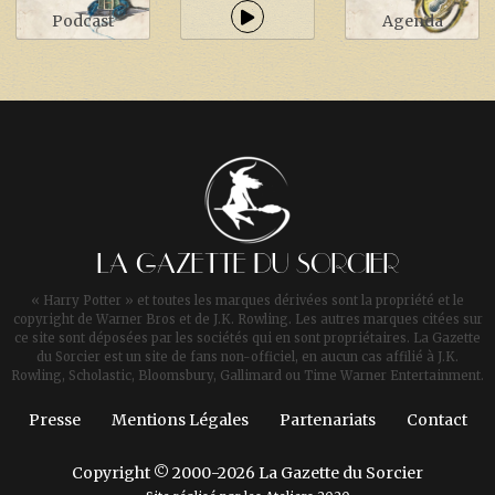
Podcast
Agenda
LA GAZETTE DU SORCIER
« Harry Potter » et toutes les marques dérivées sont la propriété et le
copyright de Warner Bros et de J.K. Rowling. Les autres marques citées sur
ce site sont déposées par les sociétés qui en sont propriétaires. La Gazette
du Sorcier est un site de fans non-officiel, en aucun cas affilié à J.K.
Rowling, Scholastic, Bloomsbury, Gallimard ou Time Warner Entertainment.
Presse
Mentions Légales
Partenariats
Contact
Copyright © 2000-2026 La Gazette du Sorcier