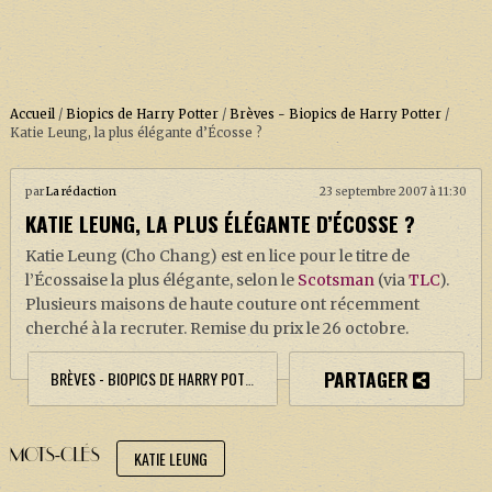
Accueil
/
Biopics de Harry Potter
/
Brèves - Biopics de Harry Potter
/
Katie Leung, la plus élégante d’Écosse ?
ACCUEIL
par
La rédaction
23 septembre 2007 à 11:30
KATIE LEUNG, LA PLUS ÉLÉGANTE D’ÉCOSSE ?
À PROPOS
Katie Leung (Cho Chang) est en lice pour le titre de
SOUTENEZ-NOUS !
l’Écossaise la plus élégante, selon le
Scotsman
(via
TLC
).
Plusieurs maisons de haute couture ont récemment
cherché à la recruter. Remise du prix le 26 octobre.
LA SÉRIE HARRY POTTER (REBOOT)
PARTAGER
BRÈVES - BIOPICS DE HARRY POTTER
HARRY POTTER : LIVRES
BIOPICS DE HARRY POTTER
MOTS-CLÉS
KATIE LEUNG
LES ANIMAUX FANTASTIQUES