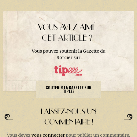
J. K. ROWLING
ARTISANAT MOLDU
FANDOM
VOUS AVEZ AIMÉ
CULTURE
CET ARTICLE ?
PODCASTS
Vous pouvez soutenir la Gazette du
LES GRANDS ARTICLES DE LA GAZETTE
Sorcier sur
DOSSIERS
JEUX
SOUTENIR LA GAZETTE SUR
TIPEEE
LAISSEZ-NOUS UN
COMMENTAIRE !
Vous devez
vous connecter
pour publier un commentaire.