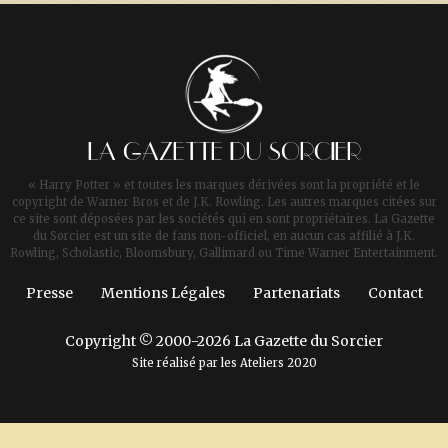
LA GAZETTE DU SORCIER
« Harry Potter » et toutes les marques dérivées sont la propriété et le
copyright de Warner Bros et de J.K. Rowling. Les autres marques citées sur
ce site sont déposées par les sociétés qui en sont propriétaires. La Gazette
du Sorcier est un site de fans non-officiel, en aucun cas affilié à J.K.
Rowling, Scholastic, Bloomsbury, Gallimard ou Time Warner Entertainment.
Presse
Mentions Légales
Partenariats
Contact
Copyright © 2000-2026 La Gazette du Sorcier
Site réalisé par les
Ateliers 2020