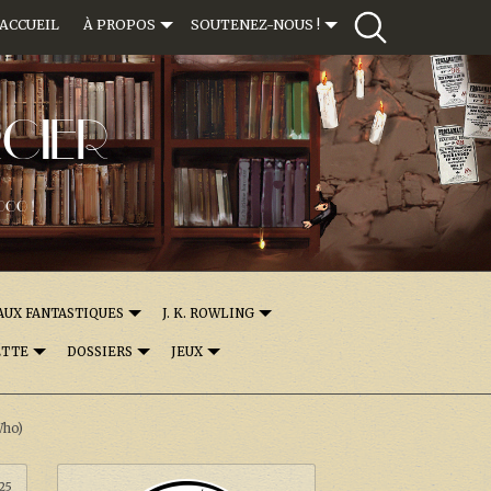
ACCUEIL
À PROPOS
SOUTENEZ-NOUS !
CIER
000 !
AUX FANTASTIQUES
J. K. ROWLING
ETTE
DOSSIERS
JEUX
Who)
:25