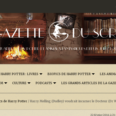
GAZETTE
DU SOR
TUALITÉ HARRY POTTER ET ANIMAUX FANTASTIQUES DEPUIS JUILLET 2
HARRY POTTER : LIVRES
BIOPICS DE HARRY POTTER
LES ANIM
OM
CULTURE
PODCASTS
LES GRANDS ARTICLES DE LA GAZ
cs de Harry Potter
/
Harry Melling (Dudley) voudrait incarner le Docteur (Dr 
22 février 2016 à 21