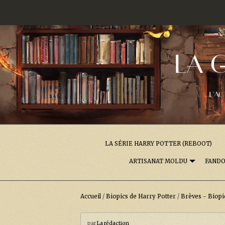
LA 
L'AC
LA SÉRIE HARRY POTTER (REBOOT)
ARTISANAT MOLDU
FAND
Accueil
/
Biopics de Harry Potter
/
Brèves - Biopi
par
La rédaction