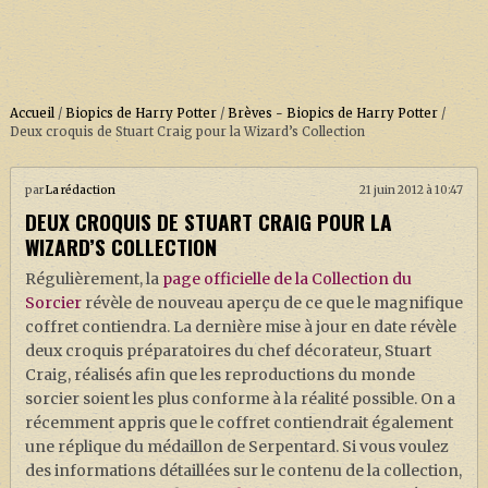
Accueil
/
Biopics de Harry Potter
/
Brèves - Biopics de Harry Potter
/
Deux croquis de Stuart Craig pour la Wizard’s Collection
ACCUEIL
par
La rédaction
21 juin 2012 à 10:47
DEUX CROQUIS DE STUART CRAIG POUR LA
À PROPOS
WIZARD’S COLLECTION
SOUTENEZ-NOUS !
Régulièrement, la
page officielle de la Collection du
Sorcier
révèle de nouveau aperçu de ce que le magnifique
coffret contiendra. La dernière mise à jour en date révèle
LA SÉRIE HARRY POTTER (REBOOT)
deux croquis préparatoires du chef décorateur, Stuart
Craig, réalisés afin que les reproductions du monde
HARRY POTTER : LIVRES
sorcier soient les plus conforme à la réalité possible. On a
BIOPICS DE HARRY POTTER
récemment appris que le coffret contiendrait également
une réplique du médaillon de Serpentard. Si vous voulez
LES ANIMAUX FANTASTIQUES
des informations détaillées sur le contenu de la collection,