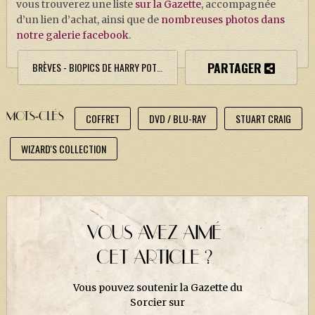
vous trouverez une liste
sur la Gazette
, accompagnée
J. K. ROWLING
d’un lien d’achat, ainsi que de
nombreuses photos dans
ARTISANAT MOLDU
notre galerie facebook
.
FANDOM
PARTAGER
BRÈVES - BIOPICS DE HARRY POTTER
CULTURE
PODCASTS
MOTS-CLÉS
COFFRET
DVD / BLU-RAY
STUART CRAIG
LES GRANDS ARTICLES DE LA GAZETTE
WIZARD'S COLLECTION
DOSSIERS
JEUX
VOUS AVEZ AIMÉ
CET ARTICLE ?
Vous pouvez soutenir la Gazette du
Sorcier sur