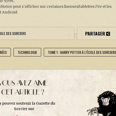
r 9,99€.
n Motion
peut s’afficher sur certaines liseuses/tablettes
Fire
et les
et Android.
PARTAGER
COLE DES SORCIERS
TRÉES
TECHNOLOGIE
TOME 1 : HARRY POTTER À L'ÉCOLE DES SORCIER
VOUS AVEZ AIMÉ
CET ARTICLE ?
s pouvez soutenir la Gazette du
Sorcier sur