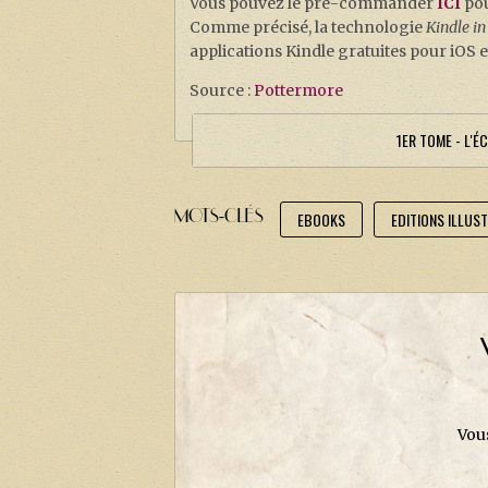
Vous pouvez le pré-commander
ICI
pou
Comme précisé, la technologie
Kindle i
applications Kindle gratuites pour iOS 
Source :
Pottermore
1ER TOME - L'É
MOTS-CLÉS
EBOOKS
EDITIONS ILLUS
Vou