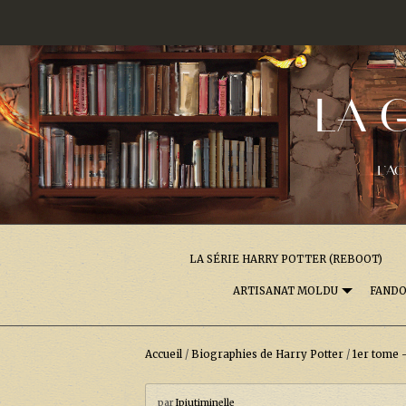
LA 
L'AC
LA SÉRIE HARRY POTTER (REBOOT)
ARTISANAT MOLDU
FAND
Accueil
/
Biographies de Harry Potter
/
1er tome -
par
Ipiutiminelle