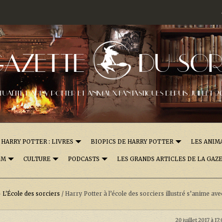
GAZETTE
DU SOR
TUALITÉ HARRY POTTER ET ANIMAUX FANTASTIQUES DEPUIS JUILLET 2
HARRY POTTER : LIVRES
BIOPICS DE HARRY POTTER
LES ANIM
OM
CULTURE
PODCASTS
LES GRANDS ARTICLES DE LA GAZ
 L'École des sorciers
/
Harry Potter à l’école des sorciers illustré s’anime ave
20 juillet 2017 à 17