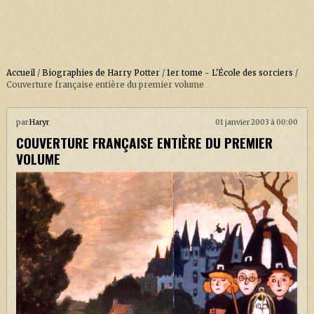
Accueil
/
Biographies de Harry Potter
/
1er tome - L'École des sorciers
/
Couverture française entière du premier volume
ACCUEIL
par
Haryr
01 janvier 2003 à 00:00
COUVERTURE FRANÇAISE ENTIÈRE DU PREMIER
À PROPOS
VOLUME
SOUTENEZ-NOUS !
LA SÉRIE HARRY POTTER (REBOOT)
HARRY POTTER : LIVRES
BIOPICS DE HARRY POTTER
LES ANIMAUX FANTASTIQUES