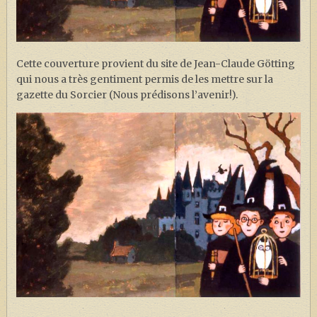
J. K. ROWLING
ARTISANAT MOLDU
FANDOM
Cette couverture provient du site de Jean-Claude Götting
qui nous a très gentiment permis de les mettre sur la
CULTURE
gazette du Sorcier (Nous prédisons l’avenir!).
PODCASTS
LES GRANDS ARTICLES DE LA GAZETTE
DOSSIERS
JEUX