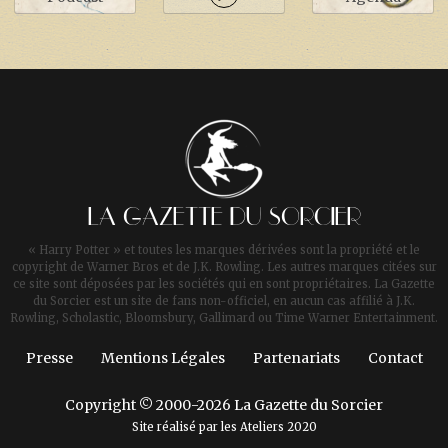
LA GAZETTE DU SORCIER
« Harry Potter » et toutes les marques dérivées sont la propriété et le
copyright de Warner Bros et de J.K. Rowling. Les autres marques citées sur
ce site sont déposées par les sociétés qui en sont propriétaires. La Gazette
du Sorcier est un site de fans non-officiel, en aucun cas affilié à J.K.
Rowling, Scholastic, Bloomsbury, Gallimard ou Time Warner Entertainment.
Presse
Mentions Légales
Partenariats
Contact
Copyright © 2000-2026 La Gazette du Sorcier
Site réalisé par les
Ateliers 2020