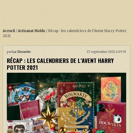
Accueil
/
Artisanat Moldu
/
Récap : les calendriers de l’Avent Harry Potter
2021
ACCUEIL
par
La Chouette
27 septembre 2021 à 09:51
RÉCAP : LES CALENDRIERS DE L’AVENT HARRY
À PROPOS
POTTER 2021
SOUTENEZ-NOUS !
LA SÉRIE HARRY POTTER (REBOOT)
HARRY POTTER : LIVRES
BIOPICS DE HARRY POTTER
LES ANIMAUX FANTASTIQUES