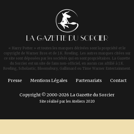
LA GAZETTE DU SORCIER
« Harry Potter » et toutes les marques dérivées sont la propriété et le
copyright de Warner Bros et de J.K. Rowling. Les autres marques citées sur
ce site sont déposées par les sociétés qui en sont propriétaires. La Gazette
du Sorcier est un site de fans non-officiel, en aucun cas affilié à J.K.
Rowling, Scholastic, Bloomsbury, Gallimard ou Time Warner Entertainment.
Presse
Mentions Légales
Partenariats
Contact
Copyright © 2000-2026 La Gazette du Sorcier
Site réalisé par les
Ateliers 2020