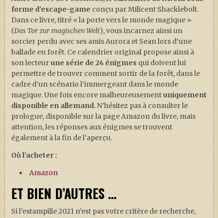
forme d’escape-game
conçu par Milicent Shacklebolt.
Dans ce livre, titré « la porte vers le monde magique »
(
Das Tor zur magischen Welt
), vous incarnez ainsi un
sorcier perdu avec ses amis Aurora et Sean lors d’une
ballade en forêt. Ce calendrier original propose ainsi à
son lecteur
une série de 24 énigmes
qui doivent lui
permettre de trouver comment sortir de la forêt, dans le
cadre d’un scénario l’immergeant dans le monde
magique. Une fois encore malheureusement
uniquement
disponible en allemand
. N’hésitez pas à consulter le
prologue, disponible sur la page Amazon du livre, mais
attention, les réponses aux énigmes se trouvent
également à la fin de l’aperçu.
Où l’acheter :
Amazon
ET BIEN D’AUTRES …
Si l’estampille 2021 n’est pas votre critère de recherche,