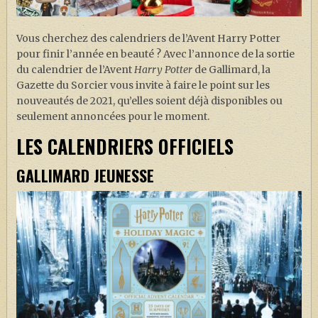
J. K. ROWLING
ARTISANAT MOLDU
Vous cherchez des calendriers de l’Avent Harry Potter
pour finir l’année en beauté ? Avec l’annonce de la sortie
FANDOM
du calendrier de l’Avent
Harry Potter
de Gallimard, la
CULTURE
Gazette du Sorcier vous invite à faire le point sur les
nouveautés de 2021, qu’elles soient déjà disponibles ou
PODCASTS
seulement annoncées pour le moment.
LES GRANDS ARTICLES DE LA GAZETTE
LES CALENDRIERS OFFICIELS
DOSSIERS
GALLIMARD JEUNESSE
JEUX