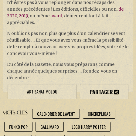
n’hésitez pas à vous replonger dans nos récaps des
années précédentes ! Les éditions, officielles ou non,
de
2020
,
2019
, ou même
avant
, demeurent tout à fait
appréciables.
N’oublions pas non plus que plus d’un calendrier se veut
réutilisable … Et que vous avez vous-même la possibilité
de le remplir à nouveau avec vos propres idées, voire de le
concevoir vous-même !
Du côté de la Gazette, nous vous préparons comme
chaque année quelques surprises … Rendez-vous en
décembre !
PARTAGER
ARTISANAT MOLDU
MOTS-CLÉS
CALENDRIER DE L'AVENT
CINEREPLICAS
FUNKO POP
GALLIMARD
LEGO HARRY POTTER