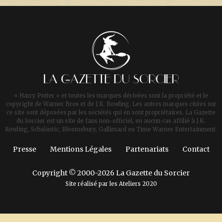
LA GAZETTE DU SORCIER
« Harry Potter » et toutes les marques dérivées sont la propriété et le
copyright de Warner Bros et de J.K. Rowling. Les autres marques citées sur
ce site sont déposées par les sociétés qui en sont propriétaires. La Gazette
du Sorcier est un site de fans non-officiel, en aucun cas affilié à J.K.
Rowling, Scholastic, Bloomsbury, Gallimard ou Time Warner Entertainment.
Presse
Mentions Légales
Partenariats
Contact
Copyright © 2000-2026 La Gazette du Sorcier
Site réalisé par les
Ateliers 2020