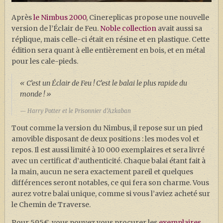
J. K. ROWLING
Après
le Nimbus 2000
, Cinereplicas propose une nouvelle
ARTISANAT MOLDU
version de l’Éclair de Feu.
Noble collection
avait aussi sa
réplique, mais celle-ci était en résine et en plastique. Cette
FANDOM
édition sera quant à elle entièrement en bois, et en métal
CULTURE
pour les cale-pieds.
PODCASTS
« C’est un Éclair de Feu ! C’est le balai le plus rapide du
LES GRANDS ARTICLES DE LA GAZETTE
monde ! »
DOSSIERS
Harry Potter et le Prisonnier d’Azkaban
Tout comme la version du Nimbus, il repose sur un pied
JEUX
amovible disposant de deux positions : les modes vol et
repos. Il est aussi limité à 10 000 exemplaires et sera livré
avec un certificat d’authenticité. Chaque balai étant fait à
la main, aucun ne sera exactement pareil et quelques
différences seront notables, ce qui fera son charme. Vous
aurez votre balai unique, comme si vous l’aviez acheté sur
le Chemin de Traverse.
Pour 595€, vous pouvez vous procurer les
exemplaires