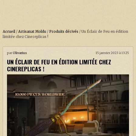
Accueil
/
Artisanat Moldu
/
Produits dérivés
/
Un Éclair de Feu en édition
limitée chez Cinereplicas !
ACCUEIL
par
Olivarius
15 janvier 2023 à 13:25
UN ÉCLAIR DE FEU EN ÉDITION LIMITÉE CHEZ
À PROPOS
CINEREPLICAS !
SOUTENEZ-NOUS !
LA SÉRIE HARRY POTTER (REBOOT)
HARRY POTTER : LIVRES
BIOPICS DE HARRY POTTER
LES ANIMAUX FANTASTIQUES