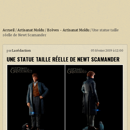
Accueil
/
Artisanat Moldu
/
Brèves - Artisanat Moldu
/
Une statue taille
réelle de Newt Scamander
ACCUEIL
par
La rédaction
05 février 2019 à 12:00
UNE STATUE TAILLE RÉELLE DE NEWT SCAMANDER
À PROPOS
SOUTENEZ-NOUS !
LA SÉRIE HARRY POTTER (REBOOT)
HARRY POTTER : LIVRES
BIOPICS DE HARRY POTTER
LES ANIMAUX FANTASTIQUES