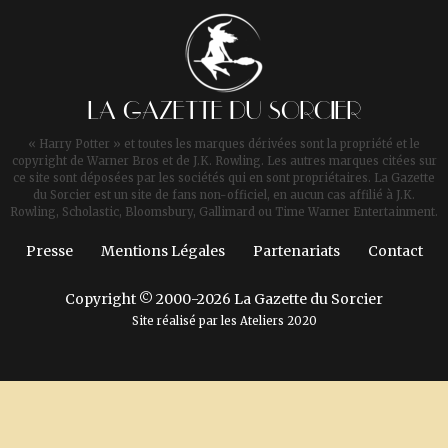
LA GAZETTE DU SORCIER
« Harry Potter » et toutes les marques dérivées sont la propriété et le
copyright de Warner Bros et de J.K. Rowling. Les autres marques citées sur
ce site sont déposées par les sociétés qui en sont propriétaires. La Gazette
du Sorcier est un site de fans non-officiel, en aucun cas affilié à J.K.
Rowling, Scholastic, Bloomsbury, Gallimard ou Time Warner Entertainment.
Presse
Mentions Légales
Partenariats
Contact
Copyright © 2000-2026 La Gazette du Sorcier
Site réalisé par les
Ateliers 2020