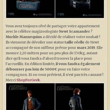
J. K. ROWLING
ARTISANAT MOLDU
FANDOM
Vous avez toujours rêvé de partager votre appartement
CULTURE
avec le célèbre magizoologiste
Newt Scamander
?
Muckle Mannequins
a décidé de réaliser votre souhait !
PODCASTS
Ils viennent de dévoiler une statue
taille réelle
de Newt
LES GRANDS ARTICLES DE LA GAZETTE
accompagné de son niffleur prévue pour
mars 2019
. Elle
mesure 2,20 mètres pour un peu plus de 150kg, autant
DOSSIERS
dire qu’il vous faudra d’abord trouver la place pour
JEUX
l’accueillir. En édition limitée,
il vous faudra également
débourser pas loin de 5000€
pour en faire votre
compagnon. Et on vous prévient, il n’est pas très causant !
Merci
ShopForGeek
.