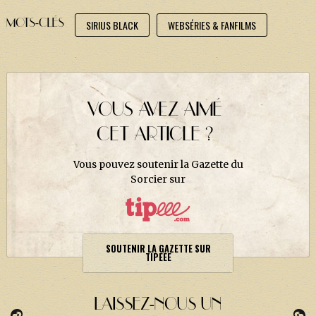
J. K. ROWLING
MOTS-CLÉS
SIRIUS BLACK
WEBSÉRIES & FANFILMS
ARTISANAT MOLDU
FANDOM
CULTURE
VOUS AVEZ AIMÉ
PODCASTS
CET ARTICLE ?
LES GRANDS ARTICLES DE LA GAZETTE
DOSSIERS
Vous pouvez soutenir la Gazette du
Sorcier sur
JEUX
SOUTENIR LA GAZETTE SUR
TIPEEE
LAISSEZ-NOUS UN