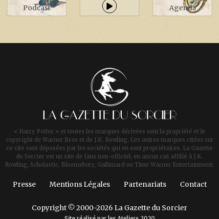
Podcast
Agenda
LA GAZETTE DU SORCIER
« Harry Potter » et toutes les marques dérivées sont la propriété et le
copyright de Warner Bros et de J.K. Rowling. Les autres marques citées sur
ce site sont déposées par les sociétés qui en sont propriétaires. La Gazette
du Sorcier est un site de fans non-officiel, en aucun cas affilié à J.K.
Rowling, Scholastic, Bloomsbury, Gallimard ou Time Warner Entertainment.
Presse
Mentions Légales
Partenariats
Contact
Copyright © 2000-2026 La Gazette du Sorcier
Site réalisé par les
Ateliers 2020