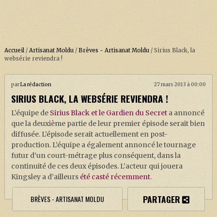
Accueil
/
Artisanat Moldu
/
Brèves - Artisanat Moldu
/
Sirius Black, la
websérie reviendra !
ACCUEIL
par
La rédaction
27 mars 2013 à 00:00
SIRIUS BLACK, LA WEBSÉRIE REVIENDRA !
À PROPOS
L’équipe de
Sirius Black et le Gardien du Secret
a annoncé
SOUTENEZ-NOUS !
que la deuxième partie de leur premier épisode serait bien
diffusée. L’épisode serait actuellement en post-
production. L’équipe a également annoncé le tournage
LA SÉRIE HARRY POTTER (REBOOT)
futur d’un court-métrage plus conséquent, dans la
continuité de ces deux épisodes. L’acteur qui jouera
HARRY POTTER : LIVRES
Kingsley a d’ailleurs
été casté récemment
.
BIOPICS DE HARRY POTTER
PARTAGER
BRÈVES - ARTISANAT MOLDU
LES ANIMAUX FANTASTIQUES