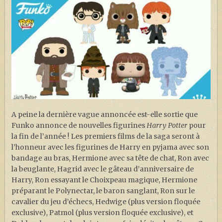
J. K. ROWLING
ARTISANAT MOLDU
FANDOM
CULTURE
PODCASTS
LES GRANDS ARTICLES DE LA GAZETTE
DOSSIERS
A peine la dernière vague annoncée est-elle sortie que
Funko annonce de nouvelles figurines
Harry Potter
pour
JEUX
la fin de l’année ! Les premiers films de la saga seront à
l’honneur avec les figurines de Harry en pyjama avec son
bandage au bras, Hermione avec sa tête de chat, Ron avec
la beuglante, Hagrid avec le gâteau d’anniversaire de
Harry, Ron essayant le Choixpeau magique, Hermione
préparant le Polynectar, le baron sanglant, Ron sur le
cavalier du jeu d’échecs, Hedwige (plus version floquée
exclusive), Patmol (plus version floquée exclusive), et