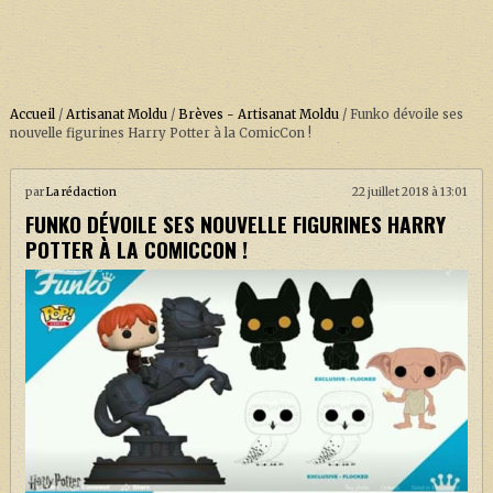
Accueil
/
Artisanat Moldu
/
Brèves - Artisanat Moldu
/
Funko dévoile ses
nouvelle figurines Harry Potter à la ComicCon !
ACCUEIL
par
La rédaction
22 juillet 2018 à 13:01
FUNKO DÉVOILE SES NOUVELLE FIGURINES HARRY
À PROPOS
POTTER À LA COMICCON !
SOUTENEZ-NOUS !
LA SÉRIE HARRY POTTER (REBOOT)
HARRY POTTER : LIVRES
BIOPICS DE HARRY POTTER
LES ANIMAUX FANTASTIQUES