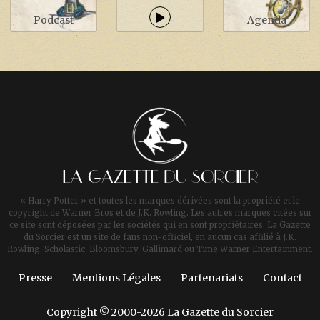
Podcast
Agenda
LA GAZETTE DU SORCIER
« Harry Potter » et toutes les marques dérivées sont la propriété et le
copyright de Warner Bros et de J.K. Rowling. Les autres marques citées sur
ce site sont déposées par les sociétés qui en sont propriétaires. La Gazette
du Sorcier est un site de fans non-officiel, en aucun cas affilié à J.K.
Rowling, Scholastic, Bloomsbury, Gallimard ou Time Warner Entertainment.
Presse
Mentions Légales
Partenariats
Contact
Copyright © 2000-2026 La Gazette du Sorcier