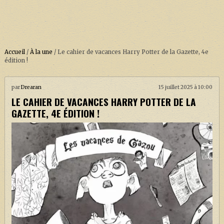
Accueil
/
À la une
/
Le cahier de vacances Harry Potter de la Gazette, 4e
édition !
ACCUEIL
par
Drearan
15 juillet 2025 à 10:00
LE CAHIER DE VACANCES HARRY POTTER DE LA
À PROPOS
GAZETTE, 4E ÉDITION !
SOUTENEZ-NOUS !
LA SÉRIE HARRY POTTER (REBOOT)
HARRY POTTER : LIVRES
BIOPICS DE HARRY POTTER
LES ANIMAUX FANTASTIQUES