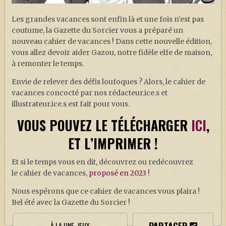
J. K. ROWLING
Les grandes vacances sont enfin là et une fois n’est pas
ARTISANAT MOLDU
coutume, la Gazette du Sorcier vous a préparé un
FANDOM
nouveau cahier de vacances ! Dans cette nouvelle édition,
vous allez devoir aider Gazou, notre fidèle elfe de maison,
CULTURE
à remonter le temps.
PODCASTS
Envie de relever des défis loufoques ? Alors, le cahier de
vacances concocté par nos rédacteur.ice.s et
LES GRANDS ARTICLES DE LA GAZETTE
illustrateur.ice.s est fait pour vous.
DOSSIERS
VOUS POUVEZ LE TÉLÉCHARGER
ICI
,
JEUX
ET L’IMPRIMER !
Et si le temps vous en dit, découvrez ou redécouvrez
le cahier de vacances,
proposé en 2023
!
Nous espérons que ce cahier de vacances vous plaira !
Bel été avec la Gazette du Sorcier !
PARTAGER
À LA UNE
,
JEUX