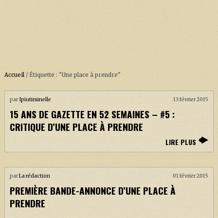
Accueil
/
Étiquette : "Une place à prendre"
ACCUEIL
À PROPOS
par
Ipiutiminelle
13 février 2015
15 ANS DE GAZETTE EN 52 SEMAINES – #5 :
SOUTENEZ-NOUS !
CRITIQUE D’UNE PLACE À PRENDRE
LIRE PLUS
LA SÉRIE HARRY POTTER (REBOOT)
HARRY POTTER : LIVRES
par
La rédaction
01 février 2015
PREMIÈRE BANDE-ANNONCE D’UNE PLACE À
BIOPICS DE HARRY POTTER
PRENDRE
LES ANIMAUX FANTASTIQUES