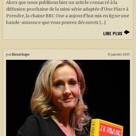
Alors que nous publiions hier un article consacré à la
J. K. ROWLING
diffusion prochaine de la mini-série adaptée d’Une Place à
ARTISANAT MOLDU
Prendre, la chaine BBC One a aujourd’hui mis en ligne une
bande-annonce que vous pouvez découvrir […]
FANDOM
LIRE PLUS
CULTURE
PODCASTS
par
ElenaGrape
31 janvier 2015
LES GRANDS ARTICLES DE LA GAZETTE
DOSSIERS
JEUX