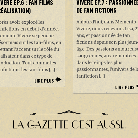
VIVERE EP.7 : PASSIONNÉ
IVERE EP.6 : FAN FILMS
DE FAN FICTIONS
RÉALISATION)
Aujourd’hui, dans Memento
rès avoir exploré les
Vivere, nous recevons Lisa, 2
nfictions en début d’année,
ans, et passionnée de fan
emento Vivere se penche
fictions depuis son plus jeun
sormais sur les fan-films, en
âge. Des passions amoureus
ttant l’accent sur le rôle du
saugrenues, aux remontées
alisateur dans ce type de
dans le temps les plus
roduction. Tout comme les
passionnantes, l’univers de l
nfictions, les fan-films […]
fanfiction […]
LIRE PLUS
LIRE PLUS
LA GAZETTE C'EST AUSSI...