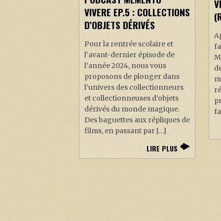
V
VIVERE EP.5 : COLLECTIONS
(
D’OBJETS DÉRIVÉS
Ap
Pour la rentrée scolaire et
fa
l’avant-dernier épisode de
M
l’année 2024, nous vous
dé
proposons de plonger dans
me
l’univers des collectionneurs
ré
et collectionneuses d’objets
p
dérivés du monde magique.
fa
Des baguettes aux répliques de
films, en passant par […]
LIRE PLUS