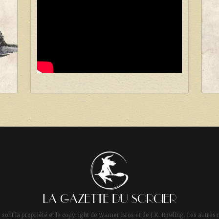
LA GAZETTE DU SORCIER
 sont la propriété et le copyright de Warner Bros et de J.K. Rowling. Les autres 