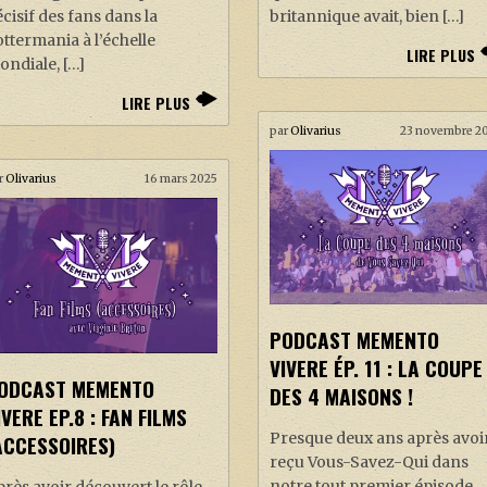
cisif des fans dans la
britannique avait, bien […]
ttermania à l’échelle
LIRE PLUS
ndiale, […]
LIRE PLUS
par
Olivarius
23 novembre 2
r
Olivarius
16 mars 2025
PODCAST MEMENTO
VIVERE ÉP. 11 : LA COUPE
ODCAST MEMENTO
DES 4 MAISONS !
IVERE EP.8 : FAN FILMS
Presque deux ans après avoi
ACCESSOIRES)
reçu Vous-Savez-Qui dans
notre tout premier épisode,
rès avoir découvert le rôle