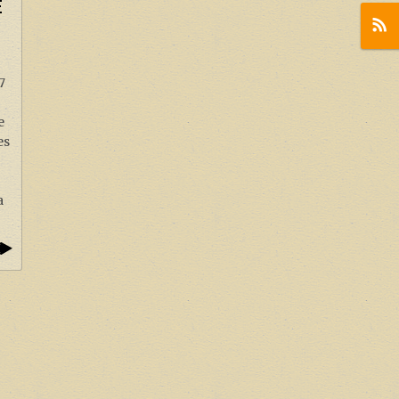
E
7
e
es
a