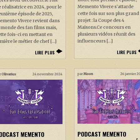
Memento Vivere s’attarde
 réalisatrice en 2024, pour le
cette fois sur son plus grand
euxième épisode de 2025,
projet : la Coupe des 4
emento Vivere revient dans
Maisons.Ce concours en
 monde des fan films mais,
plusieurs vidéos réunit des
tte fois-ci en mettant en
influenceurs […]
mière le métier de chef […]
LIRE PLUS
LIRE PLUS
par
Moon
26 janvier 2
r
Olivarius
24 novembre 2024
PODCAST MEMENTO
ODCAST MEMENTO