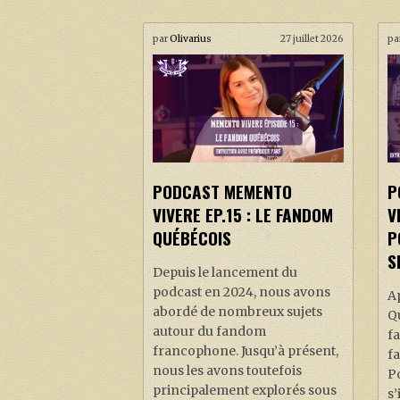
par
Olivarius
27 juillet 2026
pa
PODCAST MEMENTO
P
VIVERE EP.15 : LE FANDOM
V
QUÉBÉCOIS
P
S
Depuis le lancement du
podcast en 2024, nous avons
A
abordé de nombreux sujets
Qu
autour du fandom
fa
francophone. Jusqu’à présent,
f
nous les avons toutefois
Po
principalement explorés sous
s’