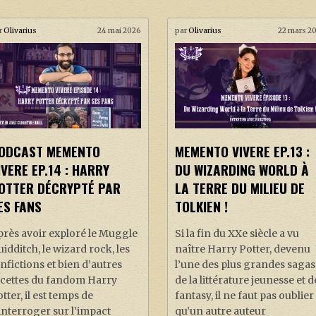
r
Olivarius
24 mai 2026
par
Olivarius
22 mars 2
ODCAST MEMENTO
MEMENTO VIVERE EP.13 :
IVERE EP.14 : HARRY
DU WIZARDING WORLD À
OTTER DÉCRYPTÉ PAR
LA TERRE DU MILIEU DE
ES FANS
TOLKIEN !
près avoir exploré le Muggle
Si la fin du XXe siècle a vu
idditch, le wizard rock, les
naître Harry Potter, devenu
nfictions et bien d’autres
l’une des plus grandes sagas
acettes du fandom Harry
de la littérature jeunesse et d
tter, il est temps de
fantasy, il ne faut pas oublier
interroger sur l’impact
qu’un autre auteur