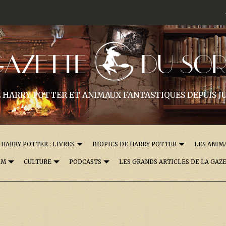
GAZETTE
DU SOR
 HARRY POTTER ET ANIMAUX FANTASTIQUES DEPUIS JU
HARRY POTTER : LIVRES
BIOPICS DE HARRY POTTER
LES ANIM
OM
CULTURE
PODCASTS
LES GRANDS ARTICLES DE LA GAZ