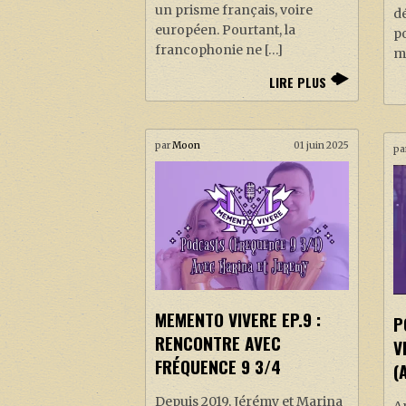
un prisme français, voire
dé
européen. Pourtant, la
po
francophonie ne […]
mo
LIRE PLUS
par
Moon
01 juin 2025
pa
MEMENTO VIVERE EP.9 :
P
RENCONTRE AVEC
V
FRÉQUENCE 9 3/4
(
Depuis 2019, Jérémy et Marina
Ap