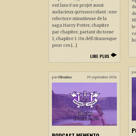
ont lancé un projet aussi
de
audacieux qu’ensorcelant : une
d
relecture minutieuse de la
M
saga Harry Potter, chapitre
le
par chapitre, partant du tome
ce
1, chapitre 1. Un défi titanesque
lu
pour ces […]
LIRE PLUS
pa
par
Olivarius
29 septembre 2024
P
PODCAST MEMENTO