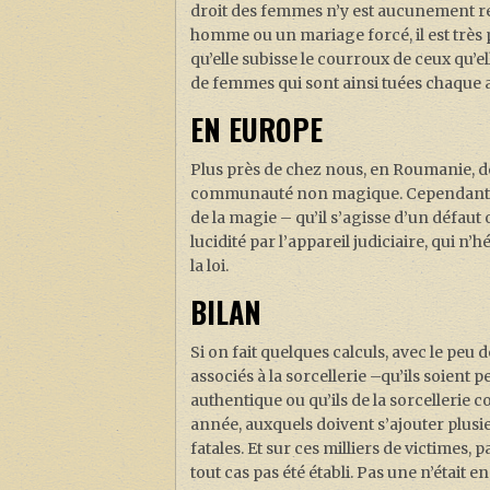
droit des femmes n’y est aucunement reco
homme ou un mariage forcé, il est très p
qu’elle subisse le courroux de ceux qu’e
de femmes qui sont ainsi tuées chaque
EN EUROPE
Plus près de chez nous, en Roumanie, de
communauté non magique. Cependant ell
de la magie – qu’il s’agisse d’un défaut 
lucidité par l’appareil judiciaire, qui n’h
la loi.
BILAN
Si on fait quelques calculs, avec le pe
associés à la sorcellerie –qu’ils soient 
authentique ou qu’ils de la sorcellerie 
année, auxquels doivent s’ajouter plusie
fatales. Et sur ces milliers de victimes,
tout cas pas été établi. Pas une n’était 