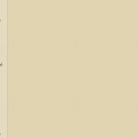
s
té
e