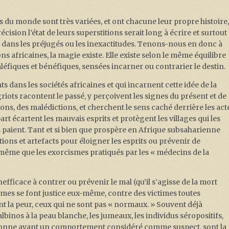
s du monde sont très variées, et ont chacune leur propre histoire
ision l’état de leurs superstitions serait long à écrire et surtout
mber dans les préjugés ou les inexactitudes. Tenons-nous en donc à
ons africaines, la magie existe. Elle existe selon le même équilibre
aléfiques et bénéfiques, sensées incarner ou contrarier le destin.
dans les sociétés africaines et qui incarnent cette idée de la
griots racontent le passé, y perçoivent les signes du présent et de
tions, des malédictions, et cherchent le sens caché derrière les act
rt écartent les mauvais esprits et protègent les villages qui les
s paient. Tant et si bien que prospère en Afrique subsaharienne
ions et artefacts pour éloigner les esprits ou prévenir de
même que les exorcismes pratiqués par les « médecins de la
fficace à contrer ou prévenir le mal (qu’il s’agisse de la mort
mmes se font justice eux-même, contre des victimes toutes
nt la peur, ceux qui ne sont pas « normaux. » Souvent déjà
albinos à la peau blanche, les jumeaux, les individus séropositifs,
rsonne ayant un comportement considéré comme suspect, sont la