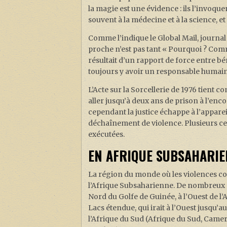
la magie est une évidence : ils l’invoqu
souvent à la médecine et à la science, et
Comme l’indique le Global Mail, journal 
proche n’est pas tant « Pourquoi ? Com
résultait d’un rapport de force entre bén
toujours y avoir un responsable humain
L’Acte sur la Sorcellerie de 1976 tient 
aller jusqu’à deux ans de prison à l’enc
cependant la justice échappe à l’apparei
déchaînement de violence. Plusieurs ce
exécutées.
EN AFRIQUE SUBSAHARI
La région du monde où les violences con
l’Afrique Subsaharienne. De nombreux p
Nord du Golfe de Guinée, à l’Ouest de l
Lacs étendue, qui irait à l’Ouest jusqu
l’Afrique du Sud (Afrique du Sud, Cam