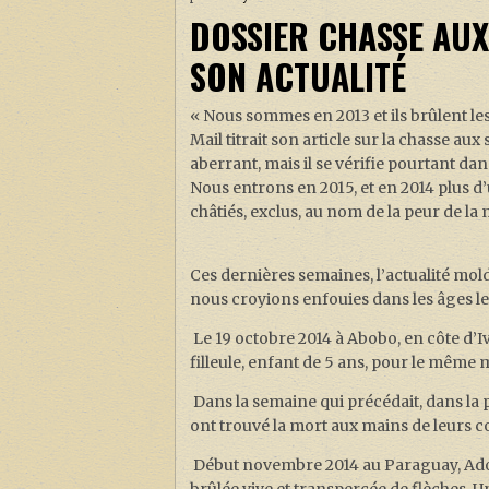
DOSSIER CHASSE AUX
SON ACTUALITÉ
« Nous sommes en 2013 et ils brûlent le
Mail titrait son article sur la chasse a
aberrant, mais il se vérifie pourtant d
Nous entrons en 2015, et en 2014 plus d’u
châtiés, exclus, au nom de la peur de la
Ces dernières semaines, l’actualité mol
nous croyions enfouies dans les âges les
Le 19 octobre 2014 à Abobo, en côte d’Iv
filleule, enfant de 5 ans, pour le même m
Dans la semaine qui précédait, dans la 
ont trouvé la mort aux mains de leurs 
Début novembre 2014 au Paraguay, Adol