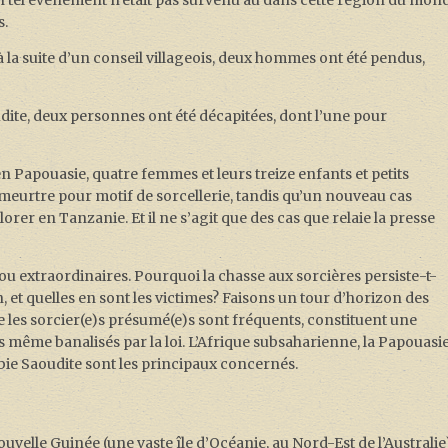
Un tel événement n’était pas survenu au dans cette région du mon
s.
la suite d’un conseil villageois, deux hommes ont été pendus,
ite, deux personnes ont été décapitées, dont l’une pour
Papouasie, quatre femmes et leurs treize enfants et petits
eurtre pour motif de sorcellerie, tandis qu’un nouveau cas
orer en Tanzanie. Et il ne s’agit que des cas que relaie la presse
ou extraordinaires. Pourquoi la chasse aux sorcières persiste-t-
n, et quelles en sont les victimes? Faisons un tour d’horizon des
e les sorcier(e)s présumé(e)s sont fréquents, constituent une
s même banalisés par la loi. L’Afrique subsaharienne, la Papouasi
rabie Saoudite sont les principaux concernés.
velle Guinée (une vaste île d’Océanie, au Nord-Est de l’Australie