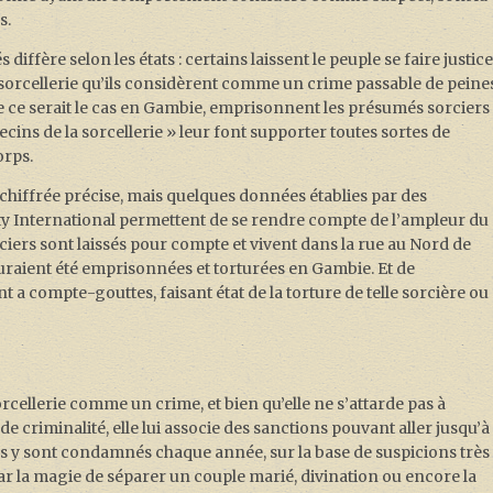
s.
iffère selon les états : certains laissent le peuple se faire justice
 sorcellerie qu’ils considèrent comme un crime passable de peine
 ce serait le cas en Gambie, emprisonnent les présumés sorciers
cins de la sorcellerie » leur font supporter toutes sortes de
orps.
n chiffrée précise, mais quelques données établies par des
y International permettent de se rendre compte de l’ampleur du
ers sont laissés pour compte et vivent dans la rue au Nord de
 auraient été emprisonnées et torturées en Gambie. Et de
 compte-gouttes, faisant état de la torture de telle sorcière ou
orcellerie comme un crime, et bien qu’elle ne s’attarde pas à
e criminalité, elle lui associe des sanctions pouvant aller jusqu’à
s y sont condamnés chaque année, sur la base de suspicions très
par la magie de séparer un couple marié, divination ou encore la