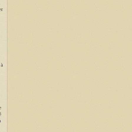
n
er
 à
e
é
n