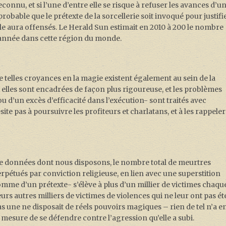
nnu, et si l’une d’entre elle se risque à refuser les avances d’u
robable que le prétexte de la sorcellerie soit invoqué pour justifi
lle aura offensés. Le Herald Sun estimait en 2010 à 200 le nombre
 année dans cette région du monde.
 telles croyances en la magie existent également au sein de la
es sont encadrées de façon plus rigoureuse, et les problèmes
ou d’un excès d’efficacité dans l’exécution- sont traités avec
ésite pas à poursuivre les profiteurs et charlatans, et à les rappeler
u de données dont nous disposons, le nombre total de meurtres
perpétués par conviction religieuse, en lien avec une superstition
comme d’un prétexte- s’élève à plus d’un millier de victimes chaqu
urs autres milliers de victimes de violences qui ne leur ont pas ét
 pas une ne disposait de réels pouvoirs magiques – rien de tel n’a e
en mesure de se défendre contre l’agression qu’elle a subi.