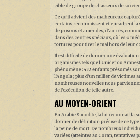
cible de groupe de chasseurs de sorcier
Ce qu’il advient des malheureux capturés d
certains reconnaissent et encadrent la
de prisons et amendes, d’autres, comme
dans des centres spéciaux, où les « méde
tortures pour tirer le mal hors de leur c
Il est difficile de donner une évaluatio
organismes tels que l’Unicef ou Amnest
phénomène : 432 enfants présumés sorci
l’Angola ; plus d’un millier de victimes
nombreuses nouvelles nous parviennent a
de l’exécution de telle autre.
AU MOYEN-ORIENT
En Arabie Saoudite, la loi reconnait la s
donner de définition précise de ce type d
la peine de mort. De nombreux individu
variées (atteintes au Coran, tentatives 