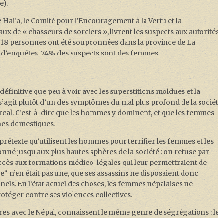
e).
 Hai’a, le Comité pour l’Encouragement à la Vertu et la
ux de « chasseurs de sorciers », livrent les suspects aux autorité
18 personnes ont été soupçonnées dans la province de La
et d’enquêtes. 74% des suspects sont des femmes.
définitive que peu à voir avec les superstitions moldues et la
l s’agit plutôt d’un des symptômes du mal plus profond de la socié
iarcal. C’est-à-dire que les hommes y dominent, et que les femmes
ches domestiques.
prétexte qu’utilisent les hommes pour terrifier les femmes et les
ionné jusqu’aux plus hautes sphères de la société : on refuse par
cès aux formations médico-légales qui leur permettraient de
ière“ n’en était pas une, que ses assassins ne disposaient donc
nels. En l’état actuel des choses, les femmes népalaises ne
téger contre ses violences collectives.
ères avec le Népal, connaissent le même genre de ségrégations : l