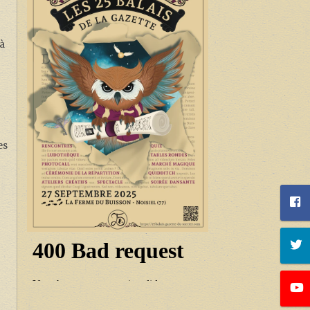
,
 à
es