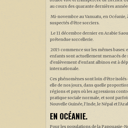
brûlée vive et transpercée de flèches. 
au cours des quarante dernières année
Mi-novembre au Vanuatu, en Océanie, à 
suspectés d’être sorciers.
Le 11 décembre dernier en Arabie Saoud
prétendue sorcellerie.
2015 commence sur les mêmes bases: en 
enfants sont actuellement menacés de m
d’enlèvement d’enfant albinos est à dépl
internationale.
Ces phénomènes sont loin d’être isolés 
elle de nos jours, dans quelle proportio
régions et pays où les agressions contr
pratique sociale normale, et sont parfoi
Nouvelle Guinée, l’Inde, le Népal et l’A
EN OCÉANIE.
Pour les populations de la Papouasie-Nou