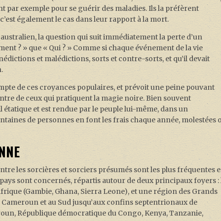
ent par exemple pour se guérir des maladies. Ils la préfèrent
 c’est également le cas dans leur rapport à la mort.
australien, la question qui suit immédiatement la perte d’un
ment ? » que « Qui ? » Comme si chaque événement de la vie
édictions et malédictions, sorts et contre-sorts, et qu’il devait
.
compte de ces croyances populaires, et prévoit une peine pouvant
ontre de ceux qui pratiquent la magie noire. Bien souvent
l étatique et est rendue par le peuple lui-même, dans un
ntaines de personnes en font les frais chaque année, molestées 
ENNE
tre les sorcières et sorciers présumés sont les plus fréquentes e
ays sont concernés, répartis autour de deux principaux foyers : 
’Afrique (Gambie, Ghana, Sierra Leone), et une région des Grands
’au Cameroun et au Sud jusqu’aux confins septentrionaux de
eroun, République démocratique du Congo, Kenya, Tanzanie,