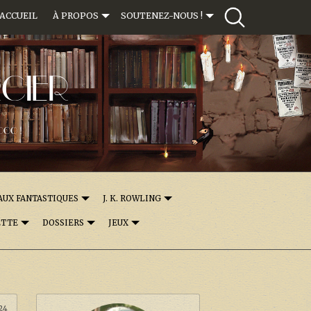
ACCUEIL
À PROPOS
SOUTENEZ-NOUS !
CIER
000 !
AUX FANTASTIQUES
J. K. ROWLING
ETTE
DOSSIERS
JEUX
:24