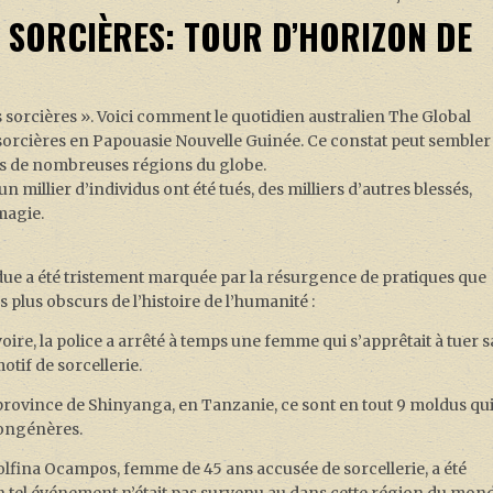
 SORCIÈRES: TOUR D’HORIZON DE
s sorcières ». Voici comment le quotidien australien The Global
ux sorcières en Papouasie Nouvelle Guinée. Ce constat peut sembler
ans de nombreuses régions du globe.
n millier d’individus ont été tués, des milliers d’autres blessés,
 magie.
due a été tristement marquée par la résurgence de pratiques que
 plus obscurs de l’histoire de l’humanité :
oire, la police a arrêté à temps une femme qui s’apprêtait à tuer s
otif de sorcellerie.
province de Shinyanga, en Tanzanie, ce sont en tout 9 moldus qu
congénères.
fina Ocampos, femme de 45 ans accusée de sorcellerie, a été