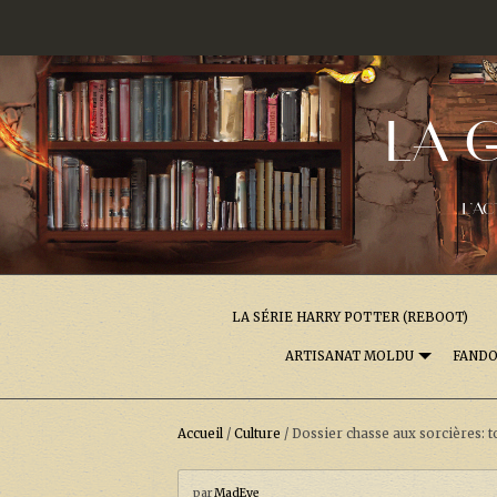
LA 
L'AC
LA SÉRIE HARRY POTTER (REBOOT)
ARTISANAT MOLDU
FAND
Accueil
/
Culture
/
Dossier chasse aux sorcières: t
par
MadEye