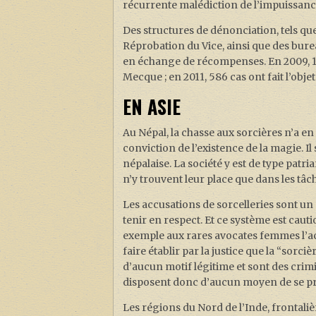
récurrente malédiction de l’impuissanc
Des structures de dénonciation, tels que
Réprobation du Vice, ainsi que des burea
en échange de récompenses. En 2009, 1
Mecque ; en 2011, 586 cas ont fait l’obj
EN ASIE
Au Népal, la chasse aux sorcières n’a en 
conviction de l’existence de la magie. I
népalaise. La société y est de type patr
n’y trouvent leur place que dans les tâ
Les accusations de sorcelleries sont un 
tenir en respect. Et ce système est caut
exemple aux rares avocates femmes l’ac
faire établir par la justice que la “sorc
d’aucun motif légitime et sont des crimi
disposent donc d’aucun moyen de se pro
Les régions du Nord de l’Inde, frontali