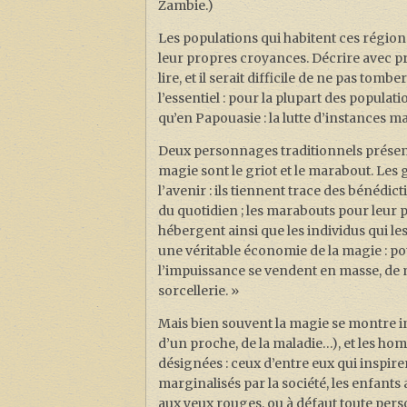
Zambie.)
Les populations qui habitent ces région
leur propres croyances. Décrire avec préc
lire, et il serait difficile de ne pas to
l’essentiel : pour la plupart des populati
qu’en Papouasie : la lutte d’instances m
Deux personnages traditionnels présents 
magie sont le griot et le marabout. Les 
l’avenir : ils tiennent trace des bénédic
du quotidien ; les marabouts pour leur pa
hébergent ainsi que les individus qui le
une véritable économie de la magie : pot
l’impuissance se vendent en masse, de 
sorcellerie. »
Mais bien souvent la magie se montre ine
d’un proche, de la maladie…), et les ho
désignées : ceux d’entre eux qui inspire
marginalisés par la société, les enfants 
aux yeux rouges, ou à défaut toute pe