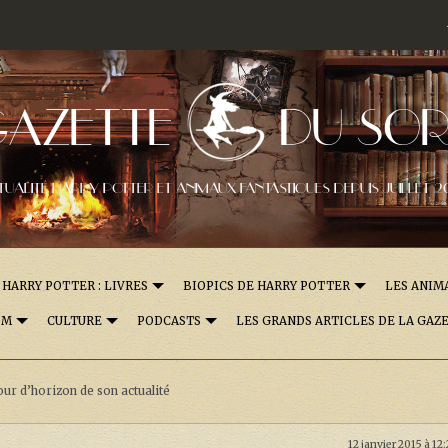
GAZETTE
DU SOR
TUALITÉ HARRY POTTER ET ANIMAUX FANTASTIQUES DEPUIS JUILLET 2
HARRY POTTER : LIVRES
BIOPICS DE HARRY POTTER
LES ANIM
OM
CULTURE
PODCASTS
LES GRANDS ARTICLES DE LA GAZ
our d’horizon de son actualité
12 janvier 2015 à 12