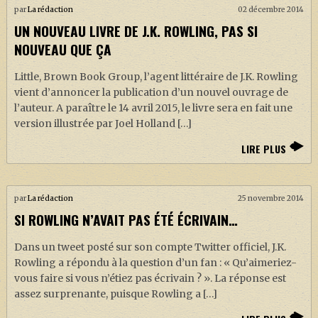
J. K. ROWLING
par
La rédaction
02 décembre 2014
UN NOUVEAU LIVRE DE J.K. ROWLING, PAS SI
ARTISANAT MOLDU
NOUVEAU QUE ÇA
FANDOM
Little, Brown Book Group, l’agent littéraire de J.K. Rowling
CULTURE
vient d’annoncer la publication d’un nouvel ouvrage de
l’auteur. A paraître le 14 avril 2015, le livre sera en fait une
PODCASTS
version illustrée par Joel Holland […]
LES GRANDS ARTICLES DE LA GAZETTE
LIRE PLUS
DOSSIERS
JEUX
par
La rédaction
25 novembre 2014
SI ROWLING N’AVAIT PAS ÉTÉ ÉCRIVAIN…
Dans un tweet posté sur son compte Twitter officiel, J.K.
Rowling a répondu à la question d’un fan : « Qu’aimeriez-
vous faire si vous n’étiez pas écrivain ? ». La réponse est
assez surprenante, puisque Rowling a […]