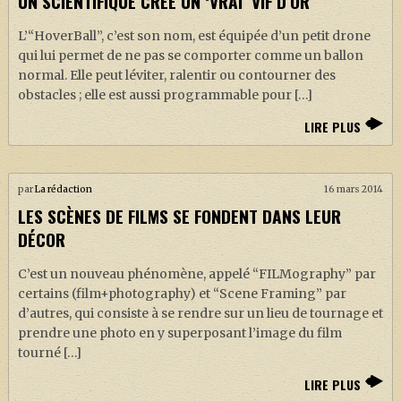
UN SCIENTIFIQUE CRÉE UN ‘VRAI’ VIF D’OR
L’“HoverBall”, c’est son nom, est équipée d’un petit drone
qui lui permet de ne pas se comporter comme un ballon
normal. Elle peut léviter, ralentir ou contourner des
obstacles ; elle est aussi programmable pour […]
LIRE PLUS
par
La rédaction
16 mars 2014
LES SCÈNES DE FILMS SE FONDENT DANS LEUR
DÉCOR
C’est un nouveau phénomène, appelé “FILMography” par
certains (film+photography) et “Scene Framing” par
d’autres, qui consiste à se rendre sur un lieu de tournage et
prendre une photo en y superposant l’image du film
tourné […]
LIRE PLUS