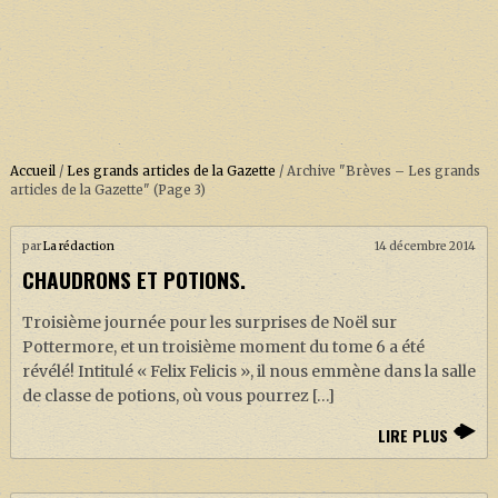
Accueil
/
Les grands articles de la Gazette
/
Archive "Brèves – Les grands
ACCUEIL
articles de la Gazette"
(Page 3)
À PROPOS
par
La rédaction
14 décembre 2014
SOUTENEZ-NOUS !
CHAUDRONS ET POTIONS.
Troisième journée pour les surprises de Noël sur
Pottermore, et un troisième moment du tome 6 a été
LA SÉRIE HARRY POTTER (REBOOT)
révélé! Intitulé « Felix Felicis », il nous emmène dans la salle
HARRY POTTER : LIVRES
de classe de potions, où vous pourrez […]
BIOPICS DE HARRY POTTER
LIRE PLUS
LES ANIMAUX FANTASTIQUES