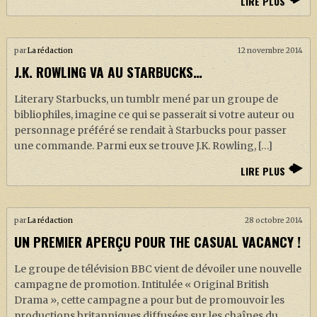
LIRE PLUS
par
La rédaction
12 novembre 2014
J.K. ROWLING VA AU STARBUCKS…
Literary Starbucks, un tumblr mené par un groupe de
bibliophiles, imagine ce qui se passerait si votre auteur ou
personnage préféré se rendait à Starbucks pour passer
une commande. Parmi eux se trouve J.K. Rowling, […]
LIRE PLUS
par
La rédaction
28 octobre 2014
UN PREMIER APERÇU POUR THE CASUAL VACANCY !
Le groupe de télévision BBC vient de dévoiler une nouvelle
campagne de promotion. Intitulée « Original British
Drama », cette campagne a pour but de promouvoir les
productions britanniques diffusées sur les chaînes du