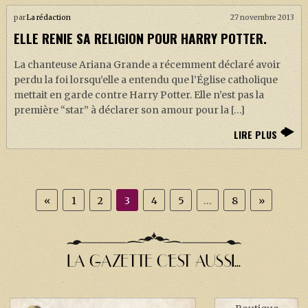
par
La rédaction
27 novembre 2013
ELLE RENIE SA RELIGION POUR HARRY POTTER.
La chanteuse Ariana Grande a récemment déclaré avoir
perdu la foi lorsqu’elle a entendu que l’Église catholique
mettait en garde contre Harry Potter. Elle n’est pas la
première “star” à déclarer son amour pour la […]
LIRE PLUS
«
1
2
3
4
5
…
8
»
LA GAZETTE C'EST AUSSI...