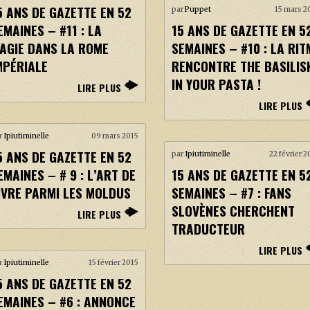
5 ANS DE GAZETTE EN 52
par
Puppet
15 mars 2
EMAINES – #11 : LA
15 ANS DE GAZETTE EN 5
AGIE DANS LA ROME
SEMAINES – #10 : LA RIT
MPÉRIALE
RENCONTRE THE BASILIS
IN YOUR PASTA !
LIRE PLUS
LIRE PLUS
r
Ipiutiminelle
09 mars 2015
5 ANS DE GAZETTE EN 52
par
Ipiutiminelle
22 février 2
EMAINES – # 9 : L’ART DE
15 ANS DE GAZETTE EN 5
IVRE PARMI LES MOLDUS
SEMAINES – #7 : FANS
SLOVÈNES CHERCHENT
LIRE PLUS
TRADUCTEUR
LIRE PLUS
r
Ipiutiminelle
15 février 2015
5 ANS DE GAZETTE EN 52
EMAINES – #6 : ANNONCE