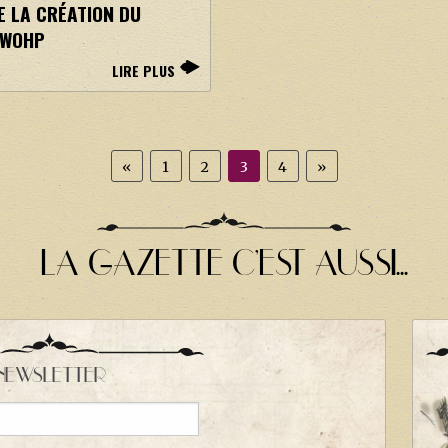
E LA CRÉATION DU
WOHP
LIRE PLUS
«
1
2
3
4
»
LA GAZETTE C'EST AUSSI...
NEWSLETTER