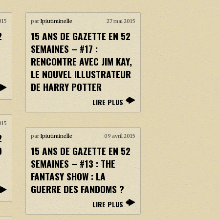
015
par
Ipiutiminelle
27 mai 2015
2
15 ANS DE GAZETTE EN 52
SEMAINES – #17 :
RENCONTRE AVEC JIM KAY,
LE NOUVEL ILLUSTRATEUR
DE HARRY POTTER
LIRE PLUS
2015
2
par
Ipiutiminelle
09 avril 2015
D
15 ANS DE GAZETTE EN 52
SEMAINES – #13 : THE
FANTASY SHOW : LA
GUERRE DES FANDOMS ?
LIRE PLUS