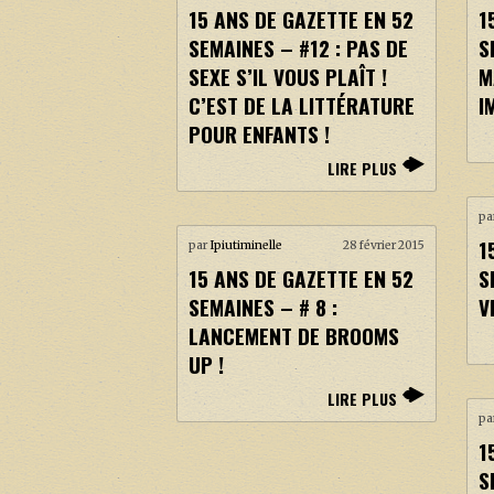
15 ANS DE GAZETTE EN 52
1
SEMAINES – #12 : PAS DE
S
SEXE S’IL VOUS PLAÎT !
M
C’EST DE LA LITTÉRATURE
I
POUR ENFANTS !
LIRE PLUS
pa
1
par
Ipiutiminelle
28 février 2015
15 ANS DE GAZETTE EN 52
S
SEMAINES – # 8 :
V
LANCEMENT DE BROOMS
UP !
LIRE PLUS
pa
1
S