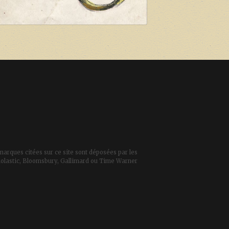
marques citées sur ce site sont déposées par les
 Scholastic, Bloomsbury, Gallimard ou Time Warner