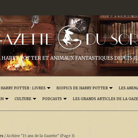
GAZETTE
DU SOR
 HARRY POTTER ET ANIMAUX FANTASTIQUES DEPUIS JU
HARRY POTTER : LIVRES
BIOPICS DE HARRY POTTER
LES ANIM
OM
CULTURE
PODCASTS
LES GRANDS ARTICLES DE LA GAZ
es
/
Archive "15 ans de la Gazette"
(Page 3)