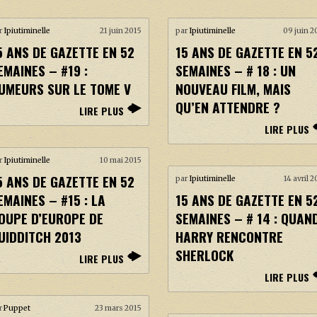
r
Ipiutiminelle
21 juin 2015
par
Ipiutiminelle
09 juin 2
5 ANS DE GAZETTE EN 52
15 ANS DE GAZETTE EN 5
EMAINES – #19 :
SEMAINES – # 18 : UN
UMEURS SUR LE TOME V
NOUVEAU FILM, MAIS
QU’EN ATTENDRE ?
LIRE PLUS
LIRE PLUS
r
Ipiutiminelle
10 mai 2015
5 ANS DE GAZETTE EN 52
par
Ipiutiminelle
14 avril 
EMAINES – #15 : LA
15 ANS DE GAZETTE EN 5
OUPE D’EUROPE DE
SEMAINES – # 14 : QUAN
UIDDITCH 2013
HARRY RENCONTRE
SHERLOCK
LIRE PLUS
LIRE PLUS
r
Puppet
23 mars 2015