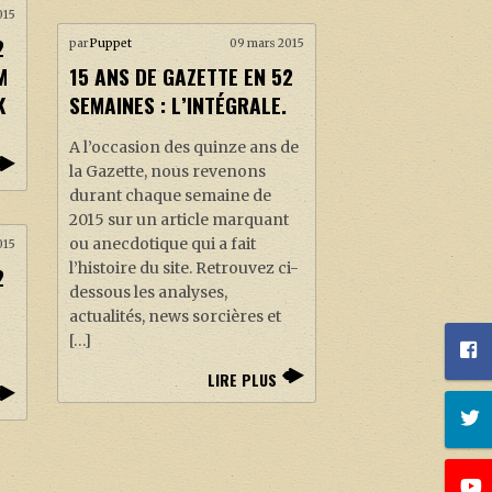
015
2
par
Puppet
09 mars 2015
M
15 ANS DE GAZETTE EN 52
K
SEMAINES : L’INTÉGRALE.
A l’occasion des quinze ans de
la Gazette, nous revenons
durant chaque semaine de
2015 sur un article marquant
ou anecdotique qui a fait
015
l’histoire du site. Retrouvez ci-
2
dessous les analyses,
actualités, news sorcières et
[…]
LIRE PLUS