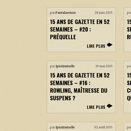
par
Pantalaemon
28 juin 2015
pa
15 ANS DE GAZETTE EN 52
1
SEMAINES – #20 :
S
PRÉQUELLE
R
LIRE PLUS
par
Ipiutiminelle
19 mai 2015
pa
15 ANS DE GAZETTE EN 52
1
SEMAINES – #16 :
S
ROWLING, MAÎTRESSE DU
C
SUSPENS ?
Q
LIRE PLUS
par
Ipiutiminelle
02 avril 2015
pa