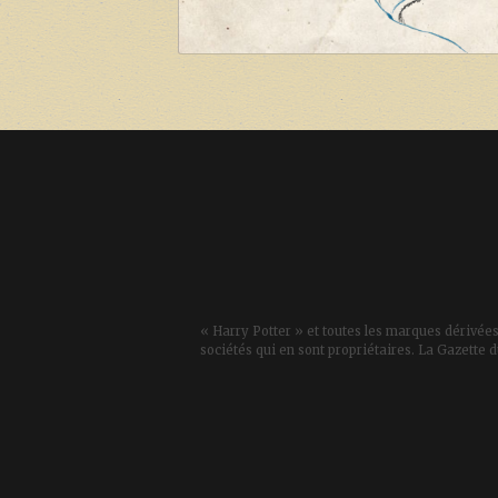
« Harry Potter » et toutes les marques dérivées
sociétés qui en sont propriétaires. La Gazette d