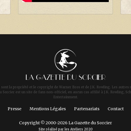
LA GAZETTE DU SORCIER
 sont la propriété et le copyright de Warner Bros et de J.K. Rowling. Les autres 
u Sorcier est un site de fans non-officiel, en aucun cas affilié à J.K. Rowling,
Entertainment.
Presse
Mentions Légales
Partenariats
Contact
Copyright © 2000-2026 La Gazette du Sorcier
Site réalisé par les
Ateliers 2020