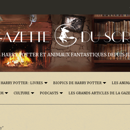
GAZETTE
DU SOR
 HARRY POTTER ET ANIMAUX FANTASTIQUES DEPUIS JU
HARRY POTTER : LIVRES
BIOPICS DE HARRY POTTER
LES ANIM
OM
CULTURE
PODCASTS
LES GRANDS ARTICLES DE LA GAZ
dy"