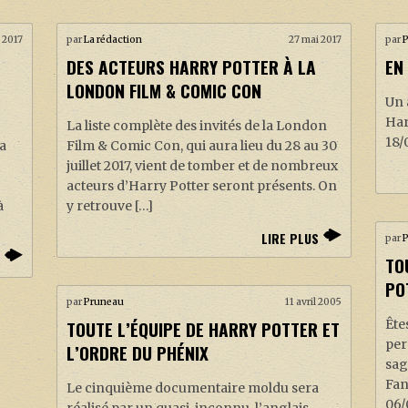
 2017
par
La rédaction
27 mai 2017
par
DES ACTEURS HARRY POTTER À LA
EN
LONDON FILM & COMIC CON
Un 
Har
La liste complète des invités de la London
18/
ga
Film & Comic Con, qui aura lieu du 28 au 30
juillet 2017, vient de tomber et de nombreux
acteurs d’Harry Potter seront présents. On
à
y retrouve […]
LIRE PLUS
par
TO
PO
par
Pruneau
11 avril 2005
TOUTE L’ÉQUIPE DE HARRY POTTER ET
Ête
per
L’ORDRE DU PHÉNIX
sag
Fan
Le cinquième documentaire moldu sera
06/