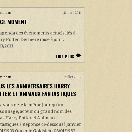
Pruneau
18 mars 2011
 CE MOMENT
agenda des événements actuels liés à
ry Potter. Dernière mise à jour :
03/2011
LIRE PLUS
Pruneau
31 juillet 2009
US LES ANNIVERSAIRES HARRY
TTER ET ANIMAUX FANTASTIQUES
s-vous né•e le même jour qu’un
sonnage, acteur ou grand nom des
as Harry Potter et Animaux
tastiques ? Réponse ci-dessous ! Janvier
01/1903 Queenie Goldstein 06/01/1982