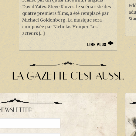
réalisé par un quasi-inconnu, l’anglais
Edd
David Yates. Steve Kloves, le scénariste des
adu
quatre premiers films, a été remplacé par
Sta
Michael Goldenberg. La musique sera
composée par Nicholas Hooper. Les
acteurs […]
LIRE PLUS
LA GAZETTE C'EST AUSSI...
NEWSLETTER