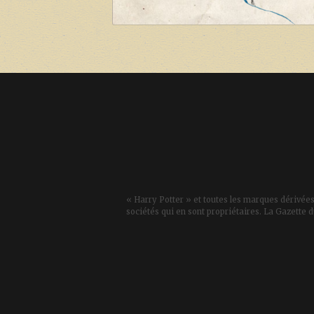
« Harry Potter » et toutes les marques dérivées
sociétés qui en sont propriétaires. La Gazette d