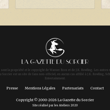
LA GAZETTE DU SORCIER
 sont la propriété et le copyright de Warner Bros et de J.K. Rowling. Les autres 
u Sorcier est un site de fans non-officiel, en aucun cas affilié à J.K. Rowling,
Entertainment.
Presse
Mentions Légales
Partenariats
Contact
Copyright © 2000-2026 La Gazette du Sorcier
Site réalisé par les
Ateliers 2020