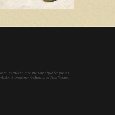
marques citées sur ce site sont déposées par les
 Scholastic, Bloomsbury, Gallimard ou Time Warner